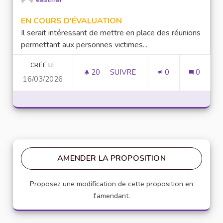
EN COURS D'ÉVALUATION
Il serait intéressant de mettre en place des réunions
permettant aux personnes victimes...
CRÉÉ LE
20
20 ABONNÉS
SUIVRE
0
0
16/03/2026
MISE EN PLACE DE RÉUNION D
AMENDER LA PROPOSITION
Proposez une modification de cette proposition en
l'amendant.