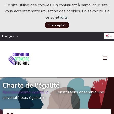
Ce site utilise des cookies. En continuant à parcourir le site,
vous acceptez notre utilisation des cookies. En savoir plus à
ce sujet
ici
.
(Lien externe)
"J'accepte"
Français
Choisir la langue
Choose language
Charte de l'égalité
#pasdesexisme égalité
Construisons ensemble une
(Lien externe)
université plus égalitaire