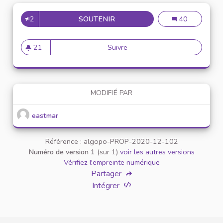
2
SOUTENIR
MISE EN PLACE DE RÉUNION 
Mise en place d
40
21
Suivre
Mise en place de réunion de 
21 abonnés
MODIFIÉ PAR
eastmar
Référence : algopo-PROP-2020-12-102
Numéro de version 1
(sur 1)
voir les autres versions
Vérifiez l'empreinte numérique
Partager
Intégrer