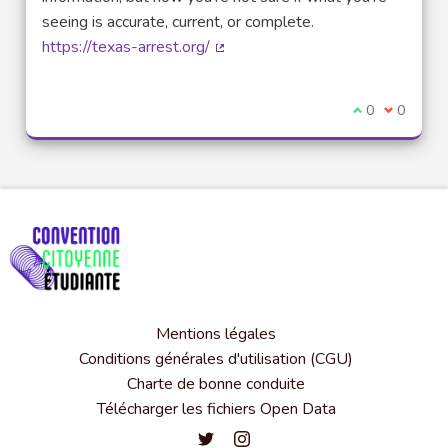
seeing is accurate, current, or complete.
https://texas-arrest.org/
(Lien externe)
Je suis d'acco
0
Je ne sui
0
Mentions légales
Conditions générales d'utilisation (CGU)
Charte de bonne conduite
Télécharger les fichiers Open Data
Convention citoyenne étudiante de l'
Convention citoyenne étudiante 