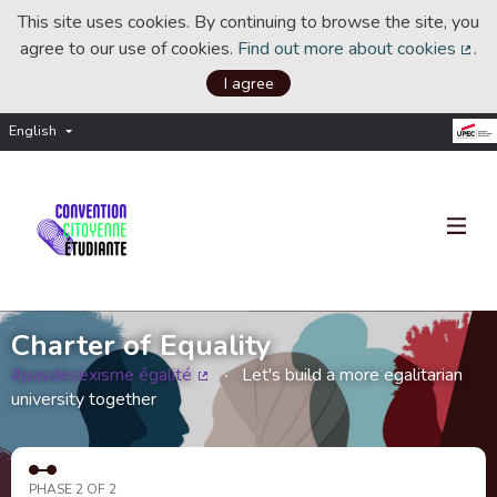
This site uses cookies. By continuing to browse the site, you
agree to our use of cookies.
Find out more about cookies
.
(Ext
I agree
English
Choisir la langue
Choose language
Charter of Equality
#pasdesexisme égalité
Let's build a more egalitarian
(External link)
university together
PHASE 2 OF 2