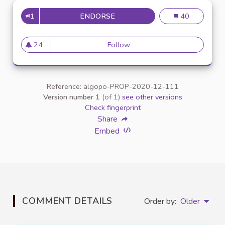
1
ENDORSE
MISE À DISPOSITION D'OUTILS
Mise à dispositi
40
24
Follow
Mise à disposition d'outils sp
24 followers
Reference: algopo-PROP-2020-12-111
Version number 1
(of 1)
see other versions
Check fingerprint
Share
Embed
COMMENT DETAILS
Order by:
Older