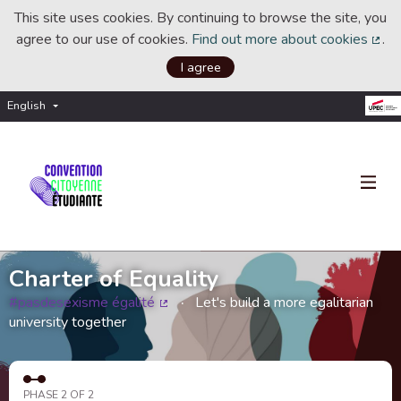
This site uses cookies. By continuing to browse the site, you
agree to our use of cookies.
Find out more about cookies
.
(Ext
I agree
English
Choisir la langue
Choose language
Charter of Equality
#pasdesexisme égalité
Let's build a more egalitarian
(External link)
university together
PHASE 2 OF 2