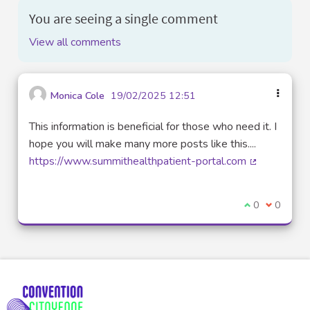
You are seeing a single comment
View all comments
Monica Cole
19/02/2025 12:51
This information is beneficial for those who need it. I
hope you will make many more posts like this....
https://www.summithealthpatient-portal.com
(External lin
I agree with t
0
I disagre
0