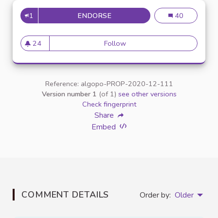
1
ENDORSE
MISE À DISPOSITION D'OUTILS
Mise à dispositi
40
24
Follow
Mise à disposition d'outils sp
24 followers
Reference: algopo-PROP-2020-12-111
Version number 1
(of 1)
see other versions
Check fingerprint
Share
Embed
COMMENT DETAILS
Order by:
Older