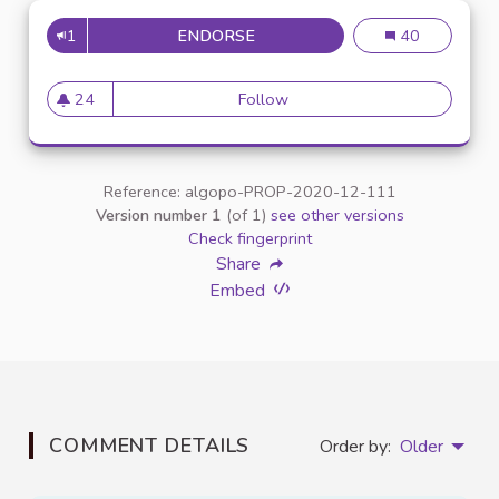
1
ENDORSE
MISE À DISPOSITION D'OUTILS
Mise à dispositi
40
24
Follow
Mise à disposition d'outils sp
24 followers
Reference: algopo-PROP-2020-12-111
Version number 1
(of 1)
see other versions
Check fingerprint
Share
Embed
COMMENT DETAILS
Order by:
Older