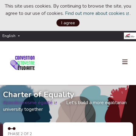
This site uses cookies. By continuing to browse the site, you
agree to our use of cookies.
Find out more about cookies
.
(Ext
I agree
English
Choisir la langue
Choose language
Charter of Equality
#pasdesexisme égalité
Let's build a more egalitarian
(External link)
university together
PHASE 2 OF 2