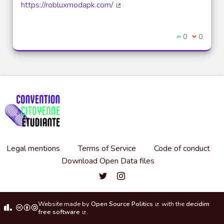
https://robluxmodapk.com/
(External link)
I agree with t
0
I disagre
0
Legal mentions
Terms of Service
Code of conduct
Download Open Data files
Convention citoyenne étudiante de l'
Convention citoyenne étudiante 
Website made by
Open Source Politics
with the
decidim
(External link)
free software
.
(External link)