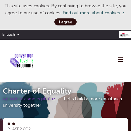
This site uses cookies. By continuing to browse the site, you
agree to our use of cookies.
Find out more about cookies
.
(Ext
I agree
English
Choisir la langue
Choose language
Charter of Equality
#pasdesexisme égalité
Let's build a more egalitarian
(External link)
university together
PHASE 2 OF 2