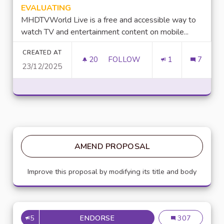
EVALUATING
MHDTVWorld Live is a free and accessible way to
watch TV and entertainment content on mobile...
CREATED AT
20
20 FOLLOWERS
FOLLOW
1
7
23/12/2025
LUCKY97 GAME: AN OVERVIE
AMEND PROPOSAL
Improve this proposal by modifying its title and body
5
ENDORSE
PROPOSER UNE NEWSLETER SU
Proposer une ne
307