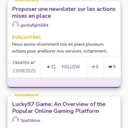
Proposer une newsleter sur les actions
mises en place
gorillafight684
EVALUATING
Nous avons récemment mis en place plusieurs
actions pour améliorer nos services, notamment...
CREATED AT
21
21 FOLLOWERS
FOLLOW
0
9
13/08/2025
PROPOSER UNE NEWSLETER SU
Amendment
Lucky97 Game: An Overview of the
Popular Online Gaming Platform
3pattiblue