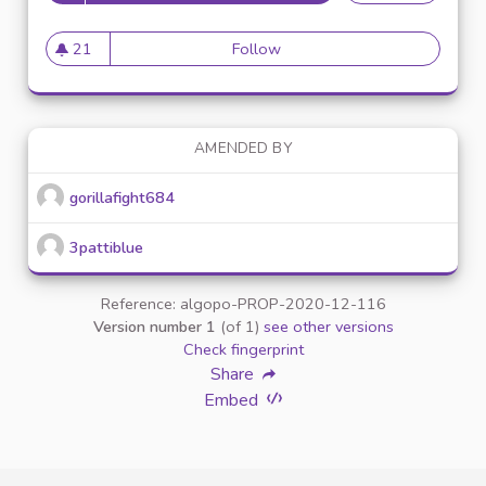
21
Follow
Proposer une newsleter sur l
21 followers
AMENDED BY
gorillafight684
3pattiblue
Reference: algopo-PROP-2020-12-116
Version number 1
(of 1)
see other versions
Check fingerprint
Share
Embed