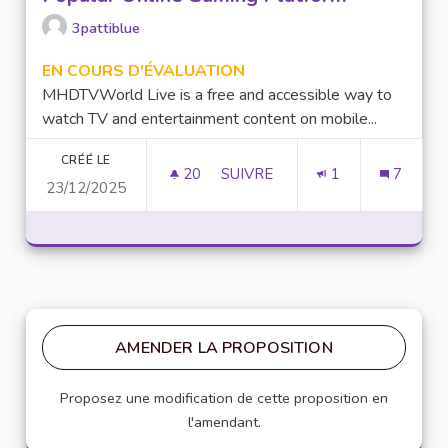
3pattiblue
EN COURS D'ÉVALUATION
MHDTVWorld Live is a free and accessible way to
watch TV and entertainment content on mobile...
CRÉÉ LE
20
20 ABONNÉS
SUIVRE
1
7
23/12/2025
LUCKY97 GAME: AN OVERVIEW
AMENDER LA PROPOSITION
Proposez une modification de cette proposition en
l'amendant.