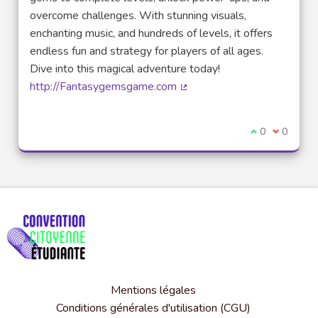
overcome challenges. With stunning visuals,
enchanting music, and hundreds of levels, it offers
endless fun and strategy for players of all ages.
Dive into this magical adventure today!
http://Fantasygemsgame.com
(Lien externe)
Je suis d'acco
0
Je ne sui
0
Mentions légales
Conditions générales d'utilisation (CGU)