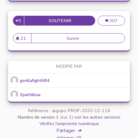
5
SOUTENIR
PROPOSER UNE NEWSLETER S
Proposer une ne
307
21
Suivre
Proposer une newsleter sur l
21 abonnés
MODIFIÉ PAR
gorillafight684
3pattiblue
Référence : algopo-PROP-2020-12-116
Numéro de version 1
(sur 1)
voir les autres versions
Vérifiez l'empreinte numérique
Partager