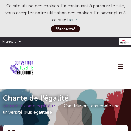
Ce site utilise des cookies. En continuant à parcourir le site,
vous acceptez notre utilisation des cookies. En savoir plus à
ce sujet
ici
.
(Lien externe)
"J'accepte"
Français
Choisir la langue
Choose language
Charte de l'égalité
#pasdesexisme égalité
Construisons ensemble une
(Lien externe)
université plus égalitaire