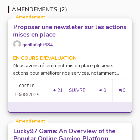
AMENDEMENTS (2)
Amendement
Proposer une newsleter sur les actions
mises en place
gorillafight684
EN COURS D'ÉVALUATION
Nous avons récemment mis en place plusieurs
actions pour améliorer nos services, notamment...
CRÉÉ LE
21
21 ABONNÉS
SUIVRE
0
9
13/08/2025
PROPOSER UNE NEWSLETER SU
Amendement
Lucky97 Game: An Overview of the
Popular Online Gaming Platform