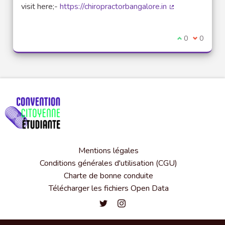
visit here;-
https://chiropractorbangalore.in
(Lien externe)
Je suis d'acco
0
Je ne sui
0
Mentions légales
Conditions générales d'utilisation (CGU)
Charte de bonne conduite
Télécharger les fichiers Open Data
Convention citoyenne étudiante de l'
Convention citoyenne étudiante 