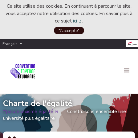
Ce site utilise des cookies. En continuant à parcourir le site,
vous acceptez notre utilisation des cookies. En savoir plus à
ce sujet
ici
.
(Lien externe)
"J'accepte"
Français
Choisir la langue
Choose language
Charte de l'égalité
#pasdesexisme égalité
Construisons ensemble une
(Lien externe)
université plus égalitaire