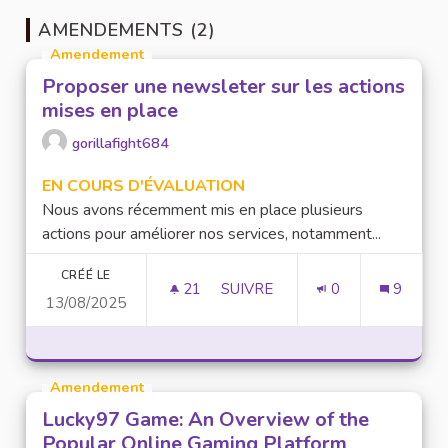
AMENDEMENTS (2)
Amendement
Proposer une newsleter sur les actions
mises en place
gorillafight684
EN COURS D'ÉVALUATION
Nous avons récemment mis en place plusieurs
actions pour améliorer nos services, notamment...
CRÉÉ LE
21
21 ABONNÉS
SUIVRE
0
9
13/08/2025
PROPOSER UNE NEWSLETER SU
Amendement
Lucky97 Game: An Overview of the
Popular Online Gaming Platform