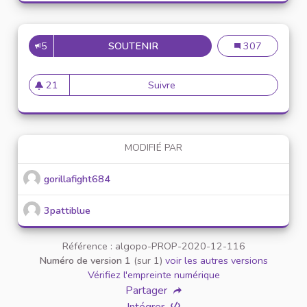
5
SOUTENIR
PROPOSER UNE NEWSLETER S
Proposer une ne
307
21
Suivre
Proposer une newsleter sur l
21 abonnés
MODIFIÉ PAR
gorillafight684
3pattiblue
Référence : algopo-PROP-2020-12-116
Numéro de version 1
(sur 1)
voir les autres versions
Vérifiez l'empreinte numérique
Partager