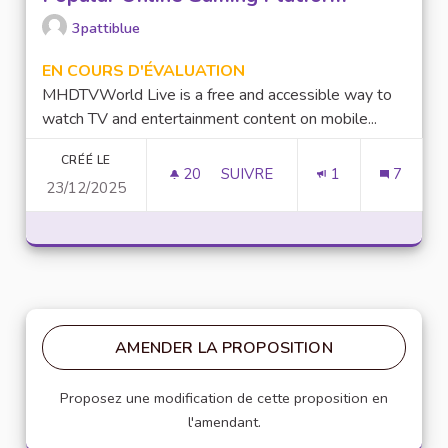
3pattiblue
EN COURS D'ÉVALUATION
MHDTVWorld Live is a free and accessible way to
watch TV and entertainment content on mobile...
CRÉÉ LE
20
20 ABONNÉS
SUIVRE
1
7
23/12/2025
LUCKY97 GAME: AN OVERVIEW
AMENDER LA PROPOSITION
Proposez une modification de cette proposition en
l'amendant.