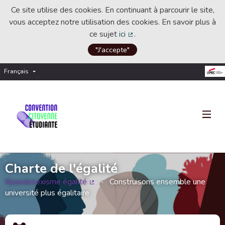
Ce site utilise des cookies. En continuant à parcourir le site,
vous acceptez notre utilisation des cookies. En savoir plus à
ce sujet
ici
.
(Lien externe)
"J'accepte"
Français
Choisir la langue
Choose language
Charte de l'égalité
#pasdesexisme égalité
Construisons ensemble une
(Lien externe)
université plus égalitaire