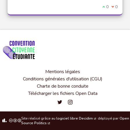
Je suis d'acco
0
Je ne sui
0
Mentions légales
Conditions générales d'utilisation (CGU)
Charte de bonne conduite
Télécharger les fichiers Open Data
Convention citoyenne étudiante de l'
Convention citoyenne étudiante 
Site réalisé grâce au
logiciel libre Decidim
déployé par
Open
(Lien externe)
Source Politics
(Lien externe)