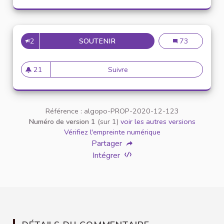
2
SOUTENIR
INCLUSION DES ÉTUDIANTS E
Inclusion des é
73
21
Suivre
Inclusion des étudiants en si
21 abonnés
Référence : algopo-PROP-2020-12-123
Numéro de version 1
(sur 1)
voir les autres versions
Vérifiez l'empreinte numérique
Partager
Intégrer