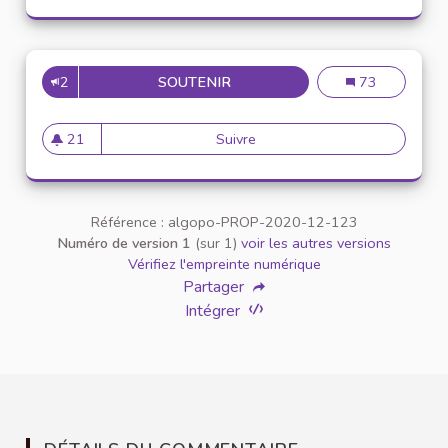
2
SOUTENIR
INCLUSION DES ÉTUDIANTS E
Inclusion des é
73
21
Suivre
Inclusion des étudiants en si
21 abonnés
Référence : algopo-PROP-2020-12-123
Numéro de version 1
(sur 1)
voir les autres versions
Vérifiez l'empreinte numérique
Partager
Intégrer