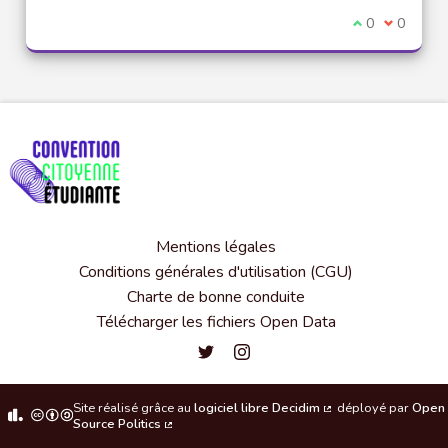
Je suis d'acco
0
Je ne sui
0
Mentions légales
Conditions générales d'utilisation (CGU)
Charte de bonne conduite
Télécharger les fichiers Open Data
Convention citoyenne étudiante de l'
Convention citoyenne étudiante 
Site réalisé grâce au
logiciel libre Decidim
déployé par
Open
(Lien externe)
Source Politics
(Lien externe)