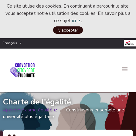
Ce site utilise des cookies. En continuant à parcourir le site,
vous acceptez notre utilisation des cookies. En savoir plus à
ce sujet
ici
.
(Lien externe)
"J'accepte"
Français
Choisir la langue
Choose language
Charte de l'égalité
#pasdesexisme égalité
Construisons ensemble une
(Lien externe)
université plus égalitaire