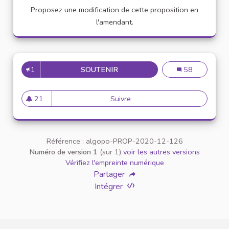
Proposez une modification de cette proposition en
l'amendant.
1
SOUTENIR
VEUILLEZ AU RESPECT MUTUE
Veuillez au resp
58
21
Suivre
Veuillez au respect mutuel ent
21 abonnés
Référence : algopo-PROP-2020-12-126
Numéro de version 1
(sur 1)
voir les autres versions
Vérifiez l'empreinte numérique
Partager
Intégrer