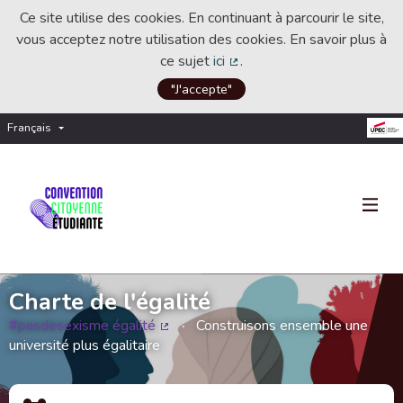
Ce site utilise des cookies. En continuant à parcourir le site,
vous acceptez notre utilisation des cookies. En savoir plus à
ce sujet
ici
.
(Lien externe)
"J'accepte"
Français
Choisir la langue
Choose language
Charte de l'égalité
#pasdesexisme égalité
Construisons ensemble une
(Lien externe)
université plus égalitaire