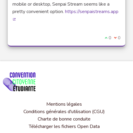
mobile or desktop, Senpai Stream seems like a
pretty convenient option.
https://senpaistreams.app
(Lien externe)
Je suis d'acco
0
Je ne sui
0
Mentions légales
Conditions générales d'utilisation (CGU)
Charte de bonne conduite
Télécharger les fichiers Open Data