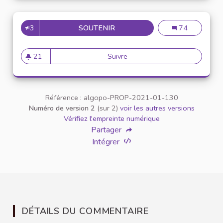
3
SOUTENIR
INTERVENANT.ES AUX SÉMINA
Intervenant.es 
74
21
Suivre
Intervenant.es aux séminaires
21 abonnés
Référence : algopo-PROP-2021-01-130
Numéro de version 2
(sur 2)
voir les autres versions
Vérifiez l'empreinte numérique
Partager
Intégrer
DÉTAILS DU COMMENTAIRE