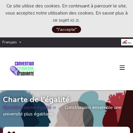
Ce site utilise des cookies. En continuant à parcourir le site,
vous acceptez notre utilisation des cookies. En savoir plus à
ce sujet
ici
.
(Lien externe)
"J'accepte"
Français
Choisir la langue
Choose language
Charte de l'égalité
#pasdesexisme égalité
Construisons ensemble une
(Lien externe)
université plus égalitaire