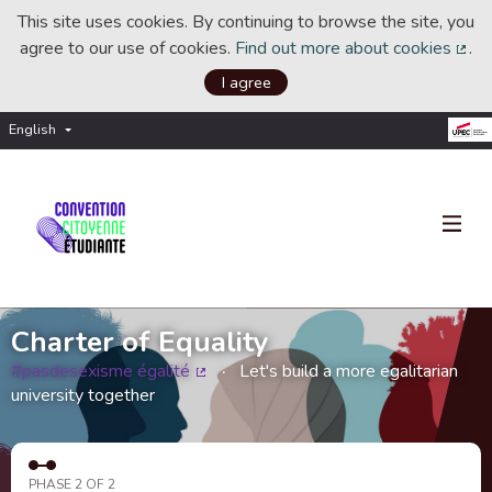
This site uses cookies. By continuing to browse the site, you
agree to our use of cookies.
Find out more about cookies
.
(Ext
I agree
English
Choisir la langue
Choose language
Charter of Equality
#pasdesexisme égalité
Let's build a more egalitarian
(External link)
university together
PHASE 2 OF 2