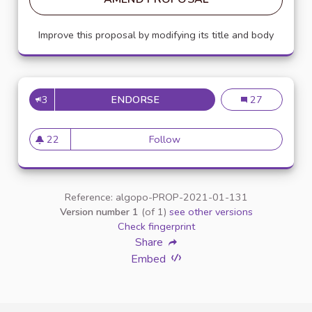
Improve this proposal by modifying its title and body
3
ENDORSE
CRÉATION D'UN DISPOSITIF A
Création d'un di
27
22
Follow
Création d'un dispositif anon
22 followers
Reference: algopo-PROP-2021-01-131
Version number 1
(of 1)
see other versions
Check fingerprint
Share
Embed