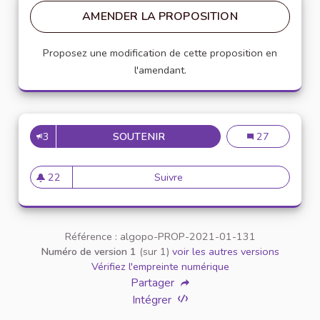
AMENDER LA PROPOSITION
Proposez une modification de cette proposition en
l'amendant.
3
SOUTENIR
CRÉATION D'UN DISPOSITIF 
Création d'un di
27
22
Suivre
Création d'un dispositif anony
22 abonnés
Référence : algopo-PROP-2021-01-131
Numéro de version 1
(sur 1)
voir les autres versions
Vérifiez l'empreinte numérique
Partager
Intégrer