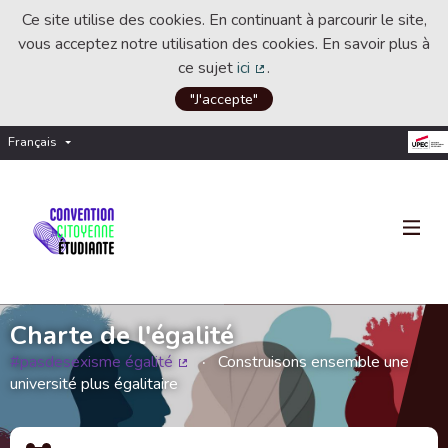
Ce site utilise des cookies. En continuant à parcourir le site,
vous acceptez notre utilisation des cookies. En savoir plus à
ce sujet
ici
.
(Lien externe)
"J'accepte"
Français
Choisir la langue
Choose language
Charte de l'égalité
#pasdesexisme égalité
Construisons ensemble une
(Lien externe)
université plus égalitaire