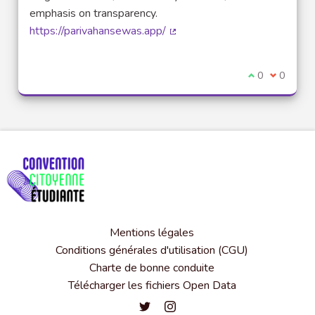
emphasis on transparency.
https://parivahansewas.app/
(Lien externe)
Je suis d'acco
0
Je ne sui
0
Mentions légales
Conditions générales d'utilisation (CGU)
Charte de bonne conduite
Télécharger les fichiers Open Data
Convention citoyenne étudiante de l'
Convention citoyenne étudiante 