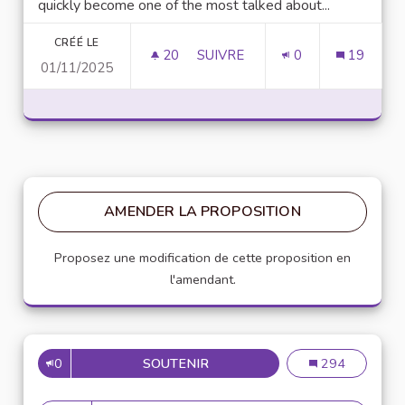
quickly become one of the most talked about...
CRÉÉ LE
20
20 ABONNÉS
SUIVRE
0
19
01/11/2025
UNLOCK SCRIPTING POWER WI
AMENDER LA PROPOSITION
Proposez une modification de cette proposition en
l'amendant.
0
SOUTENIR
MISE EN PLACE DE RÉFÉRENT
Mise en place de
294