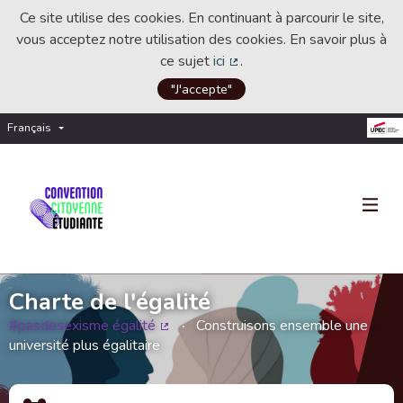
Ce site utilise des cookies. En continuant à parcourir le site,
vous acceptez notre utilisation des cookies. En savoir plus à
ce sujet
ici
.
(Lien externe)
"J'accepte"
Français
Choisir la langue
Choose language
Charte de l'égalité
#pasdesexisme égalité
Construisons ensemble une
(Lien externe)
université plus égalitaire