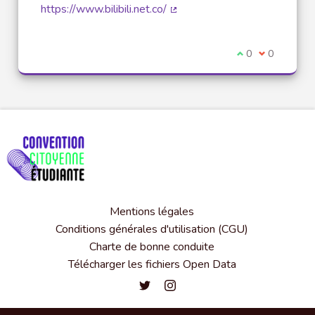
https://www.bilibili.net.co/
(Lien externe)
Je suis d'accord
0
Je ne suis 
0
Mentions légales
Conditions générales d'utilisation (CGU)
Charte de bonne conduite
Télécharger les fichiers Open Data
Convention citoyenne étudiante de l'
Convention citoyenne étudiante 