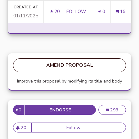
CREATED AT
20
20 FOLLOWERS
FOLLOW
0
19
01/11/2025
UNLOCK SCRIPTING POWER WI
AMEND PROPOSAL
Improve this proposal by modifying its title and body
0
ENDORSE
MISE EN PLACE DE RÉFÉRENTS
Mise en place de
293
20
Follow
Mise en place de référents ég
20 followers