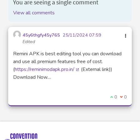
You are seeing a single comment
View all comments
45y6thgfy45y765
25/11/2024 07:59
Edited
Remini APK is best editing tool you can download
and use all premium features free of cost.
(
https://reminimodapk.pro.in/
(External link))
(External link)
Download Now....
I agree with t
0
I disagre
0