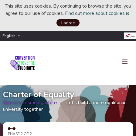
This site uses cookies. By continuing to browse the site, you
agree to our use of cookies.
Find out more about cookies
.
(Ext
I agree
English
Choisir la langue
Choose language
Charter of Equality
#pasdesexisme égalité
Let's build a more egalitarian
(External link)
university together
PHASE 2 OF 2