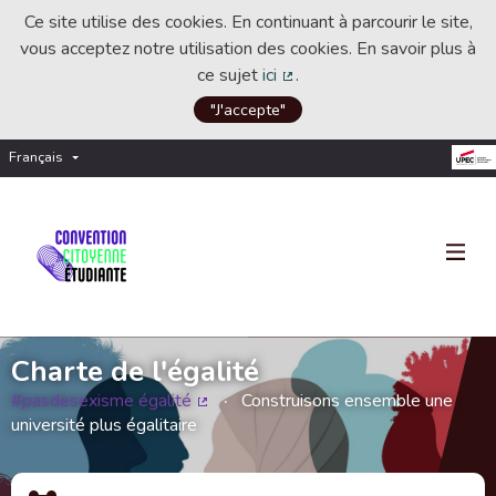
Ce site utilise des cookies. En continuant à parcourir le site,
vous acceptez notre utilisation des cookies. En savoir plus à
ce sujet
ici
.
(Lien externe)
"J'accepte"
Français
Choisir la langue
Choose language
Charte de l'égalité
#pasdesexisme égalité
Construisons ensemble une
(Lien externe)
université plus égalitaire