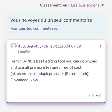
Classement par :
Les plus anciens
Vous ne voyez qu'un seul commentaire
Voir tous les commentaires
45y6thgfy45y765
25/11/2024 07:59
Modifié
Remini APK is best editing tool you can download
and use all premium features free of cost.
(
https://reminimodapk.pro.in/
(External link))
(Lien externe)
Download Now....
Je suis d'acco
0
Je ne sui
0