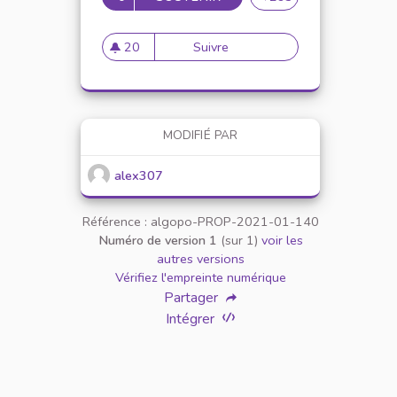
20
Suivre
Mise en place de référents ég
20 abonnés
MODIFIÉ PAR
alex307
Référence : algopo-PROP-2021-01-140
Numéro de version 1
(sur 1)
voir les
autres versions
Vérifiez l'empreinte numérique
Partager
Intégrer