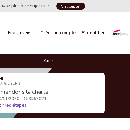
savoir plus à ce sujet
ici
.
"J'accepte"
(Lien externe)
Créer un compte
S'identifier
Français
Choisir la langue
Choose language
Aide
APE 2 SUR 2
mendons la charte
0/11/2020 - 15/03/2021
oir les étapes