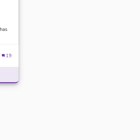
has
ien externe)
19
POWER WITH DELTA EXECUTOR