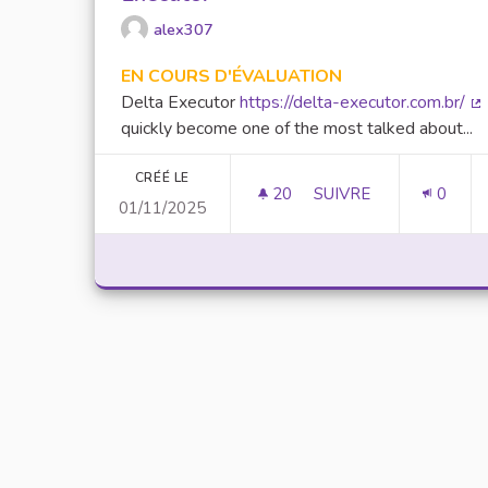
alex307
EN COURS D'ÉVALUATION
Delta Executor
https://delta-executor.com.br/
(L
quickly become one of the most talked about...
CRÉÉ LE
20
20 ABONNÉS
SUIVRE
0
01/11/2025
UNLOCK SCRIPTING 