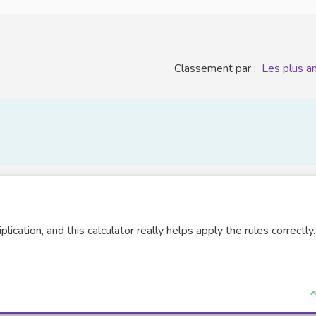
Classement par :
Les plus a
plication, and this calculator really helps apply the rules correctly.
 externe)
J