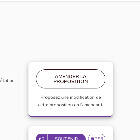
AMENDER LA
établir
PROPOSITION
Proposez une modification de
cette proposition en l'amendant.
0
SOUTENIR
MISE EN PLACE DE RÉFÉRE
Mise en place de référen
293