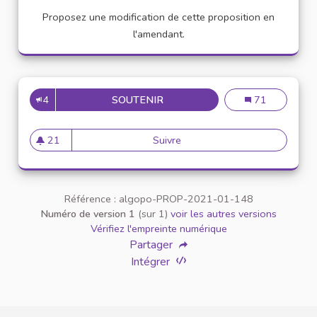
Proposez une modification de cette proposition en
l'amendant.
4
SOUTENIR
APPELLATION PERSONNE TR
Appellation pe
71
21
Suivre
Appellation personne transg
21 abonnés
Référence : algopo-PROP-2021-01-148
Numéro de version 1
(sur 1)
voir les autres versions
Vérifiez l'empreinte numérique
Partager
Intégrer