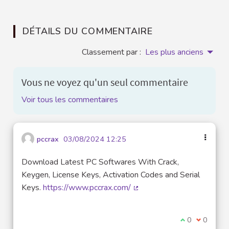
DÉTAILS DU COMMENTAIRE
Classement par :
Les plus anciens
Vous ne voyez qu'un seul commentaire
Voir tous les commentaires
pccrax
03/08/2024 12:25
Download Latest PC Softwares With Crack,
Keygen, License Keys, Activation Codes and Serial
Keys.
https://www.pccrax.com/
(Lien externe)
Je suis d'acco
0
Je ne sui
0