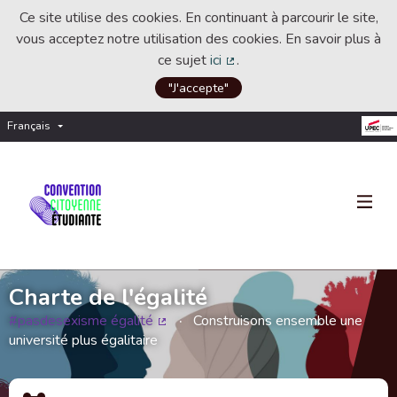
Ce site utilise des cookies. En continuant à parcourir le site,
vous acceptez notre utilisation des cookies. En savoir plus à
ce sujet
ici
.
(Lien externe)
"J'accepte"
Français
Choisir la langue
Choose language
Charte de l'égalité
#pasdesexisme égalité
Construisons ensemble une
(Lien externe)
université plus égalitaire