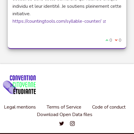
individu et leur identité. Je soutiens pleinement cette
initiative.
https://countingtools.com/syllable-counter/
(External link)
I agree with t
0
I disagre
0
Legal mentions
Terms of Service
Code of conduct
Download Open Data files
Convention citoyenne étudiante de l'
Convention citoyenne étudiante 