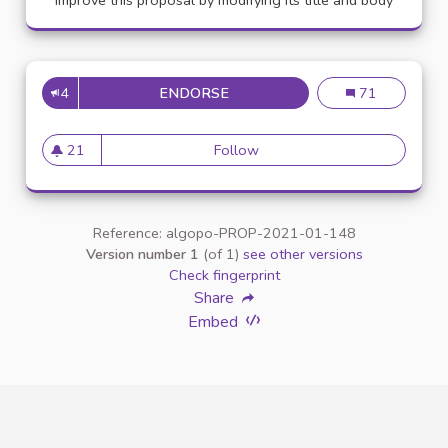
Improve this proposal by modifying its title and body
4
ENDORSE
APPELLATION PERSONNE TR
Appellation pe
71
21
Follow
Appellation personne transg
21 followers
Reference: algopo-PROP-2021-01-148
Version number 1
(of 1)
see other versions
Check fingerprint
Share
Embed