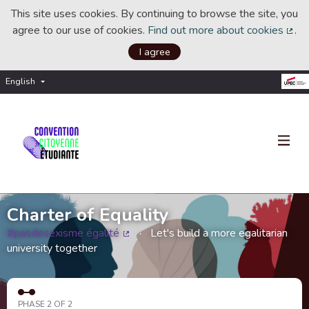
This site uses cookies. By continuing to browse the site, you
agree to our use of cookies.
Find out more about cookies
.
(Ext
I agree
English
Choisir la langue
Choose language
Charter of Equality
#pasdesexisme égalité
Let's build a more egalitarian
(External link)
university together
PHASE 2 OF 2