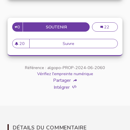
0
SOUTENIR
DOWNLOAD GAME ROOM 777
Download Gam
22
20
Suivre
Download Game Room 777
20 abonnés
Référence : algopo-PROP-2024-06-2060
Vérifiez l'empreinte numérique
Partager
Intégrer
DÉTAILS DU COMMENTAIRE