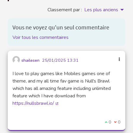
Classement par :
Les plus anciens
Vous ne voyez qu'un seul commentaire
Voir tous les commentaires
shailesen
25/01/2025 13:31
I love to play games like Mobiles games one of
theme, and my all time fav game is Null's Brawl
which has all amazing feature including unlimited
feature which I have download from
https://nullsbrawl.io/
(Lien externe)
Je suis d'acco
0
Je ne sui
0