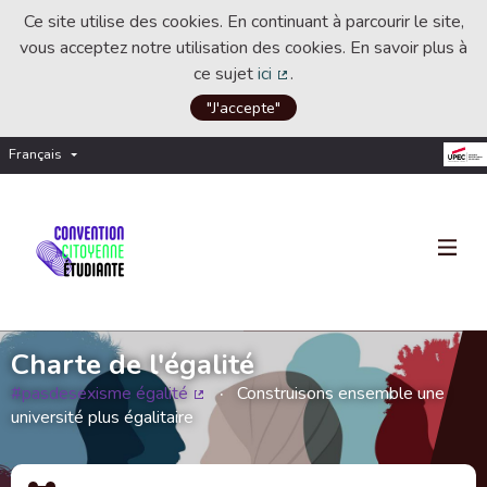
Ce site utilise des cookies. En continuant à parcourir le site,
vous acceptez notre utilisation des cookies. En savoir plus à
ce sujet
ici
.
(Lien externe)
"J'accepte"
Français
Choisir la langue
Choose language
Charte de l'égalité
#pasdesexisme égalité
Construisons ensemble une
(Lien externe)
université plus égalitaire