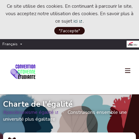
Ce site utilise des cookies. En continuant à parcourir le site,
vous acceptez notre utilisation des cookies. En savoir plus à
ce sujet
ici
.
(Lien externe)
"J'accepte"
Français
Choisir la langue
Choose language
Charte de l'égalité
#pasdesexisme égalité
Construisons ensemble une
(Lien externe)
université plus égalitaire