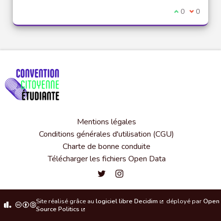
Je suis d'acco
0
Je ne sui
0
Mentions légales
Conditions générales d'utilisation (CGU)
Charte de bonne conduite
Télécharger les fichiers Open Data
Convention citoyenne étudiante de l'
Convention citoyenne étudiante 
Site réalisé grâce au
logiciel libre Decidim
déployé par
Open
(Lien externe)
Source Politics
(Lien externe)