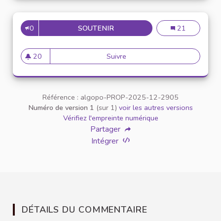
0
SOUTENIR
EXPLORE GAMES ON THE PLAY
Explore Games o
21
20
Suivre
Explore Games on the Play On
20 abonnés
Référence : algopo-PROP-2025-12-2905
Numéro de version 1
(sur 1)
voir les autres versions
Vérifiez l'empreinte numérique
Partager
Intégrer
DÉTAILS DU COMMENTAIRE