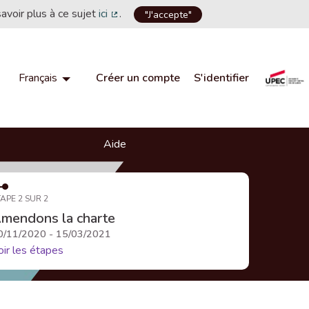
savoir plus à ce sujet
ici
.
"J'accepte"
(Lien externe)
Créer un compte
S'identifier
Français
Choisir la langue
Choose language
Aide
APE 2 SUR 2
mendons la charte
0/11/2020 - 15/03/2021
oir les étapes