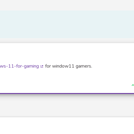
dows-11-for-gaming
for window11 gamers.
(Lien externe)
J