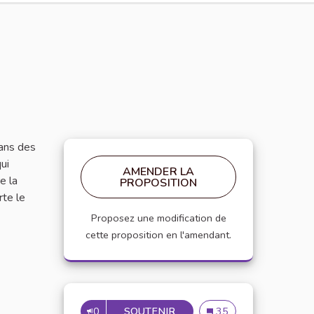
dans des
ui
AMENDER LA
e la
PROPOSITION
rte le
Proposez une modification de
cette proposition en l'amendant.
0
SOUTENIR
Un podcast pour combatt
35
UN PODCAST POU