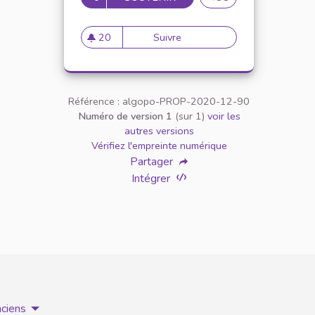
20
Suivre
Un podcast pour combat
20 abonnés
Référence : algopo-PROP-2020-12-90
Numéro de version 1
(sur 1)
voir les
autres versions
Vérifiez l'empreinte numérique
Partager
Intégrer
nciens