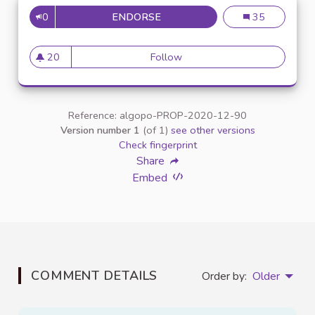
0
ENDORSE
UN PODCAST POUR C
Un podcast pour
35
20
Follow
Un podcast pour combat
20 followers
Reference: algopo-PROP-2020-12-90
Version number 1
(of 1)
see other versions
Check fingerprint
Share
Embed
COMMENT DETAILS
Order by:
Older