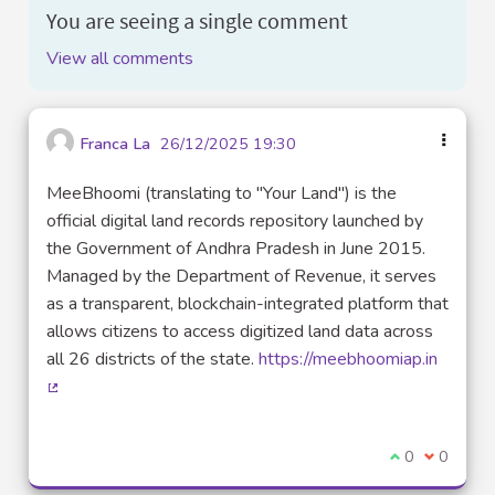
You are seeing a single comment
View all comments
Franca La
26/12/2025 19:30
MeeBhoomi (translating to "Your Land") is the
official digital land records repository launched by
the Government of Andhra Pradesh in June 2015.
Managed by the Department of Revenue, it serves
as a transparent, blockchain-integrated platform that
allows citizens to access digitized land data across
all 26 districts of the state.
https://meebhoomiap.in
(External link)
I agree with t
0
I disagre
0