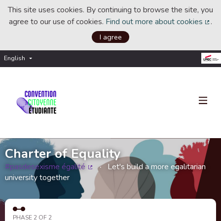
This site uses cookies. By continuing to browse the site, you
agree to our use of cookies.
Find out more about cookies
.
(Ext
I agree
English
Choisir la langue
Choose language
Charter of Equality
#pasdesexisme égalité
Let's build a more egalitarian
(External link)
university together
PHASE 2 OF 2