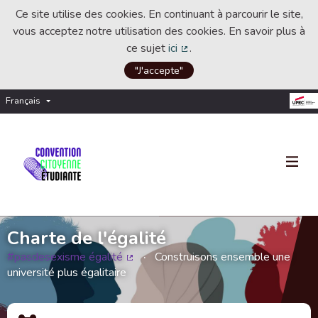
Ce site utilise des cookies. En continuant à parcourir le site,
vous acceptez notre utilisation des cookies. En savoir plus à
ce sujet
ici
.
(Lien externe)
"J'accepte"
Français
Choisir la langue
Choose language
Charte de l'égalité
#pasdesexisme égalité
Construisons ensemble une
(Lien externe)
université plus égalitaire