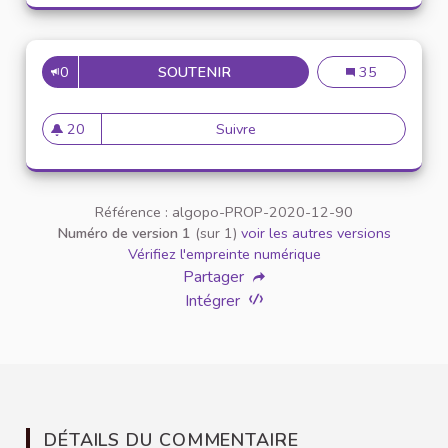
0
SOUTENIR
UN PODCAST POUR C
Un podcast pour
35
20
Suivre
Un podcast pour combat
20 abonnés
Référence : algopo-PROP-2020-12-90
Numéro de version 1
(sur 1)
voir les autres versions
Vérifiez l'empreinte numérique
Partager
Intégrer
DÉTAILS DU COMMENTAIRE