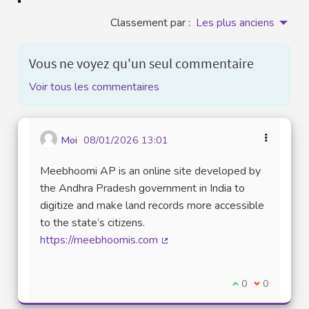
Classement par :
Les plus anciens
Vous ne voyez qu'un seul commentaire
Voir tous les commentaires
Moi
08/01/2026 13:01
Meebhoomi AP is an online site developed by
the Andhra Pradesh government in India to
digitize and make land records more accessible
to the state’s citizens.
https://meebhoomis.com
(Lien externe)
Je suis d'accord
0
Je ne suis 
0