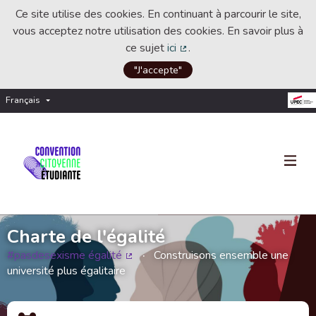
Ce site utilise des cookies. En continuant à parcourir le site,
vous acceptez notre utilisation des cookies. En savoir plus à
ce sujet
ici
.
(Lien externe)
"J'accepte"
Français
Choisir la langue
Choose language
Charte de l'égalité
#pasdesexisme égalité
Construisons ensemble une
(Lien externe)
université plus égalitaire