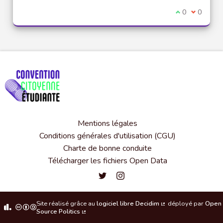
Je suis d'acco
0
Je ne sui
0
Mentions légales
Conditions générales d'utilisation (CGU)
Charte de bonne conduite
Télécharger les fichiers Open Data
Convention citoyenne étudiante de l'
Convention citoyenne étudiante 
Site réalisé grâce au
logiciel libre Decidim
déployé par
Open
(Lien externe)
Source Politics
(Lien externe)