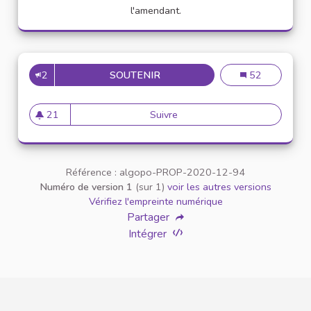
l'amendant.
2
SOUTENIR
CRÉATION D'UN DÉPARTEMENT
Création d'un d
52
21
Suivre
Création d'un département Rel
21 abonnés
Référence : algopo-PROP-2020-12-94
Numéro de version 1
(sur 1)
voir les autres versions
Vérifiez l'empreinte numérique
Partager
Intégrer