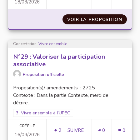
18/03/2026
N° 47 : DÉMOCRATISER L’UPEC
VOIR LA PROPOSITION
N° 47 
Concertation:
Vivre ensemble
N°29 : Valoriser la participation
associative
Proposition officielle
Proposition(s)/ amendements : 2725
Contexte : Dans la partie Contexte, merci de
décrire...
Filtrer les résultats pour le secteur : 3. Vivre ensemble à l’UP
3. Vivre ensemble à l’UPEC
CRÉÉ LE
2
2 ABONNÉS
SUIVRE
0
0
16/03/2026
N°29 : VALORISER LA PARTICI