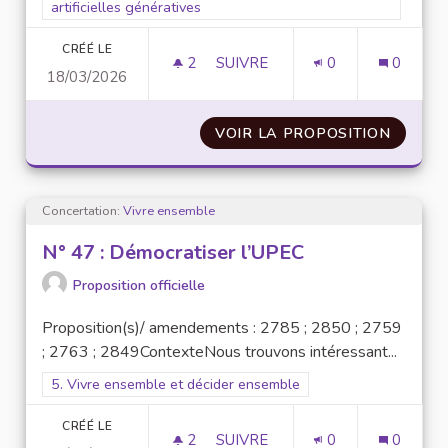
artificielles génératives
CRÉÉ LE
2
2 ABONNÉS
SUIVRE
0
0
18/03/2026
N° 58 : SANTÉ MENTALE ET IA
VOIR LA PROPOSITION
N° 58 
Concertation:
Vivre ensemble
N° 47 : Démocratiser l’UPEC
Proposition officielle
Proposition(s)/ amendements : 2785 ; 2850 ; 2759
; 2763 ; 2849ContexteNous trouvons intéressant...
Filtrer les résultats pour le secteur : 5. Vivre ensemble et dé
5. Vivre ensemble et décider ensemble
CRÉÉ LE
2
2 ABONNÉS
SUIVRE
0
0