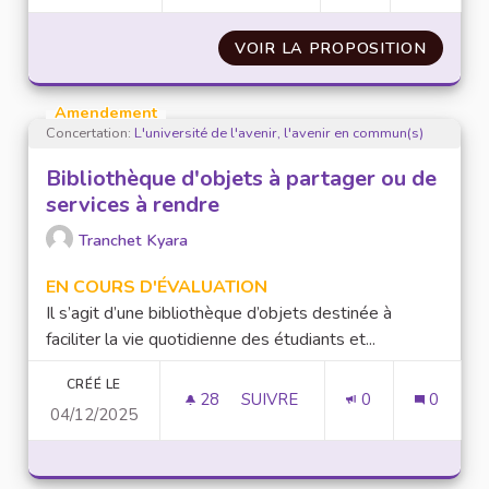
VOIR LA PROPOSITION
TIERS 
Amendement
Concertation:
L'université de l'avenir, l'avenir en commun(s)
Bibliothèque d'objets à partager ou de
services à rendre
Tranchet Kyara
EN COURS D'ÉVALUATION
Il s’agit d’une bibliothèque d’objets destinée à
faciliter la vie quotidienne des étudiants et...
CRÉÉ LE
28
28 ABONNÉS
SUIVRE
0
0
04/12/2025
BIBLIOTHÈQUE D'OBJETS À PA