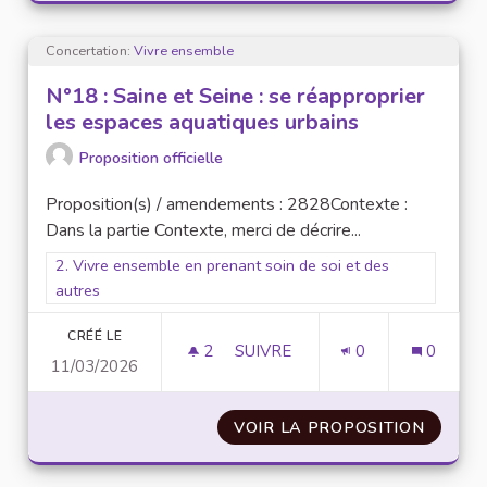
Concertation:
Vivre ensemble
N°18 : Saine et Seine : se réapproprier
les espaces aquatiques urbains
Proposition officielle
Proposition(s) / amendements : 2828Contexte :
Dans la partie Contexte, merci de décrire...
Filtrer les résultats pour le secteur : 2. Vivre ensemble en pr
2. Vivre ensemble en prenant soin de soi et des
autres
CRÉÉ LE
2
2 ABONNÉS
SUIVRE
0
0
11/03/2026
N°18 : SAI
VOIR LA PROPOSITION
N°18 :