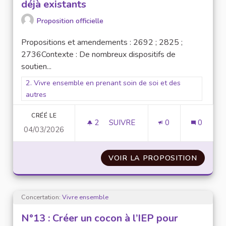
déjà existants
Proposition officielle
Propositions et amendements : 2692 ; 2825 ;
2736Contexte : De nombreux dispositifs de
soutien...
Filtrer les résultats pour le secteur : 2. Vivre ensemble en pr
2. Vivre ensemble en prenant soin de soi et des
autres
CRÉÉ LE
2
2 ABONNÉS
SUIVRE
0
0
04/03/2026
N° 15 : AMÉLIORER LA COMMUN
VOIR LA PROPOSITION
N° 15 
Concertation:
Vivre ensemble
N°13 : Créer un cocon à l’IEP pour