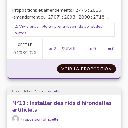
Propositions et amendements : 2775 ; 2816
(amendement du 2707) ; 2693 ; 2890 ; 2718 ;...
Filtrer les résultats pour le secteur : 2. Vivre ensemble en pr
2. Vivre ensemble en prenant soin de soi et des
autres
CRÉÉ LE
2
2 ABONNÉS
SUIVRE
0
0
04/03/2026
N°12 : SOUTIEN À LA BAPU (B
VOIR LA PROPOSITION
N°12 :
Concertation:
Vivre ensemble
N°11 : Installer des nids d'hirondelles
artificiels
Proposition officielle