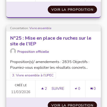
VOIR LA PROPOSITION
N°28 :
Concertation:
Vivre ensemble
N°25 : Mise en place de ruches sur le
site de l'IEP
Proposition officielle
Proposition(s)/ amendements : 2835 Objectifs :
Pourriez-vous expliciter les résultats concrets...
Filtrer les résultats pour le secteur : 3. Vivre ensemble à l’UP
3. Vivre ensemble à l’UPEC
CRÉÉ LE
2
2 ABONNÉS
SUIVRE
0
0
11/03/2026
N°25 : MISE EN PLACE DE RUCH
VOIR LA PROPOSITION
N°25 :