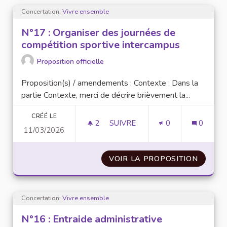
Concertation:
Vivre ensemble
N°17 : Organiser des journées de
compétition sportive intercampus
Proposition officielle
Proposition(s) / amendements : Contexte : Dans la
partie Contexte, merci de décrire brièvement la...
CRÉÉ LE
2
2 ABONNÉS
SUIVRE
0
0
11/03/2026
N°17 : ORGANISER DES JOURN
VOIR LA PROPOSITION
N°17 :
Concertation:
Vivre ensemble
N°16 : Entraide administrative