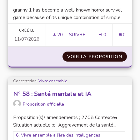
granny 1 has become a well-known horror survival
game because of its unique combination of simple...
CRÉÉ LE
20
20 ABONNÉS
SUIVRE
0
0
11/07/2026
MAIN FEATURES THAT MAKE G
VOIR LA PROPOSITION
MAIN 
Concertation:
Vivre ensemble
N° 58 : Santé mentale et IA
Proposition officielle
Proposition(s)/ amendements ; 2708 Contexte•
Situation actuelle :o Aggravement de la santé...
Filtrer les résultats pour le secteur : 6. Vivre ensemble à l’ère
6. Vivre ensemble à l’ère des intelligences