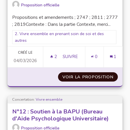
Proposition officielle
Propositions et amendements ; 2747 ; 2811 ; 2777
; 2819Contexte : Dans la partie Contexte, merci...
Filtrer les résultats pour le secteur : 2. Vivre ensemble en pr
2. Vivre ensemble en prenant soin de soi et des
autres
CRÉÉ LE
2
2 ABONNÉS
SUIVRE
0
1
04/03/2026
N° 14 : AGIR POUR UNE ACCES
VOIR LA PROPOSITION
N° 14 
Concertation:
Vivre ensemble
N°12 : Soutien à la BAPU (Bureau
d'Aide Psychologique Universitaire)
Proposition officielle