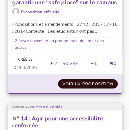
garantir une “safe place” sur le campus
Proposition officielle
Propositions et amendements : 2742 ; 2817 ; 2716
; 2814Contexte : Les étudiants n’ont pas...
Filtrer les résultats pour le secteur : 2. Vivre ensemble en pr
2. Vivre ensemble en prenant soin de soi et des
autres
CRÉÉ LE
2
2 ABONNÉS
SUIVRE
0
0
04/03/2026
N°13 : CRÉER UN COCON À L’I
VOIR LA PROPOSITION
N°13 :
Concertation:
Vivre ensemble
N° 14 : Agir pour une accessibilité
renforcée