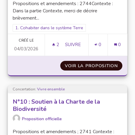
Propositions et amendements : 2744Contexte :
Dans la partie Contexte, merci de décrire
brièvement...
Filtrer les résultats pour le secteur : 1. Cohabiter dans le sys
1. Cohabiter dans le système Terre
CRÉÉ LE
2
2 ABONNÉS
SUIVRE
0
0
04/03/2026
N°11 : INSTALLER DES NIDS D
VOIR LA PROPOSITION
N°11 :
Concertation:
Vivre ensemble
N°10 : Soutien à la Charte de la
Biodiversité
Proposition officielle
Propositions et amendements ; 2741 Contexte :