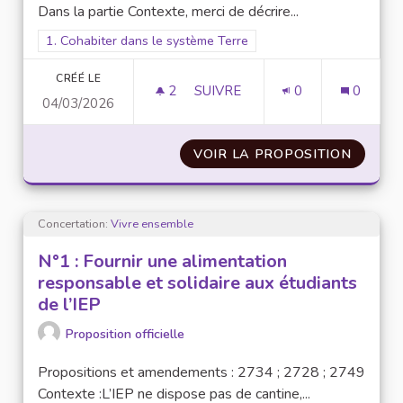
Dans la partie Contexte, merci de décrire...
Filtrer les résultats pour le secteur : 1. Cohabiter dans le sys
1. Cohabiter dans le système Terre
CRÉÉ LE
2
2 ABONNÉS
SUIVRE
0
0
04/03/2026
N°10 : SOUTIEN À LA CHARTE 
VOIR LA PROPOSITION
N°10 :
Concertation:
Vivre ensemble
N°1 : Fournir une alimentation
responsable et solidaire aux étudiants
de l’IEP
Proposition officielle
Propositions et amendements : 2734 ; 2728 ; 2749
Contexte :L’IEP ne dispose pas de cantine,...