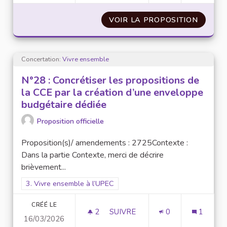
VOIR LA PROPOSITION
N°29 :
Concertation:
Vivre ensemble
N°28 : Concrétiser les propositions de
la CCE par la création d’une enveloppe
budgétaire dédiée
Proposition officielle
Proposition(s)/ amendements : 2725Contexte :
Dans la partie Contexte, merci de décrire
brièvement...
Filtrer les résultats pour le secteur : 3. Vivre ensemble à l’UP
3. Vivre ensemble à l’UPEC
CRÉÉ LE
2
2 ABONNÉS
SUIVRE
0
1
16/03/2026
N°28 : CONCRÉTISER LES PRO