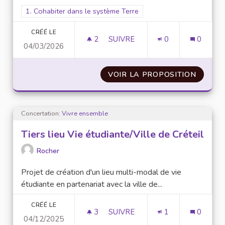
Filtrer les résultats pour le secteur : 1. Cohabiter dans le sys
1. Cohabiter dans le système Terre
CRÉÉ LE
2
2 ABONNÉS
SUIVRE
0
0
04/03/2026
N°1 : FOURNIR UNE ALIMENTAT
VOIR LA PROPOSITION
N°1 : 
Concertation:
Vivre ensemble
Tiers lieu Vie étudiante/Ville de Créteil
Rocher
Projet de création d'un lieu multi-modal de vie
étudiante en partenariat avec la ville de...
CRÉÉ LE
3
3 ABONNÉS
SUIVRE
1
0
04/12/2025
TIERS LIEU VIE ÉTUDIANTE/VIL