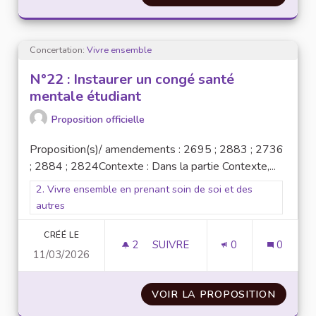
Concertation:
Vivre ensemble
N°22 : Instaurer un congé santé
mentale étudiant
Proposition officielle
Proposition(s)/ amendements : 2695 ; 2883 ; 2736
; 2884 ; 2824Contexte : Dans la partie Contexte,...
Filtrer les résultats pour le secteur : 2. Vivre ensemble en pr
2. Vivre ensemble en prenant soin de soi et des
autres
CRÉÉ LE
2
2 ABONNÉS
SUIVRE
0
0
11/03/2026
N°22 : INSTAURER UN CONGÉ 
VOIR LA PROPOSITION
N°22 :