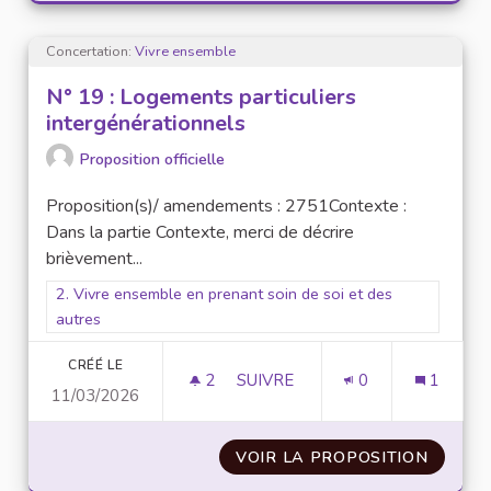
Concertation:
Vivre ensemble
N° 19 : Logements particuliers
intergénérationnels
Proposition officielle
Proposition(s)/ amendements : 2751Contexte :
Dans la partie Contexte, merci de décrire
brièvement...
Filtrer les résultats pour le secteur : 2. Vivre ensemble en pr
2. Vivre ensemble en prenant soin de soi et des
autres
CRÉÉ LE
2
2 ABONNÉS
SUIVRE
0
1
11/03/2026
N° 19 : LOGEMENTS PARTICUL
VOIR LA PROPOSITION
N° 19 