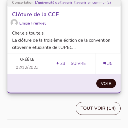
Concertation:
L'université de l'avenir, l'avenir en commun(s)
Clôture de la CCE
Emilie Frenkiel
Cher.e.s tou.te.s,
La clôture de la troisième édition de la convention
citoyenne étudiante de l’UPEC ...
CRÉÉ LE
28
28 ABONNÉS
SUIVRE
35
02/12/2023
CLÔTURE DE LA CCE
VOIR
TOUT VOIR (14)