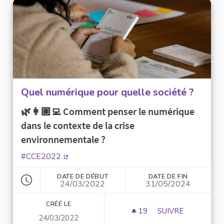
Quel numérique pour quelle société ?
🌿👩🏽‍💻 Comment penser le numérique
dans le contexte de la crise
environnementale ?
#CCE2022
(Lien externe)
DATE DE DÉBUT
DATE DE FIN
24/03/2022
31/05/2024
CRÉÉ LE
19
19 ABONNÉS
SUIVRE
24/03/2022
QUEL NUMÉRIQUE 