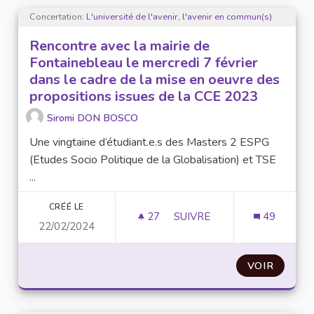
Concertation:
L'université de l'avenir, l'avenir en commun(s)
Rencontre avec la mairie de
Fontainebleau le mercredi 7 février
dans le cadre de la mise en oeuvre des
propositions issues de la CCE 2023
Siromi DON BOSCO
Une vingtaine d’étudiant.e.s des Masters 2 ESPG
(Etudes Socio Politique de la Globalisation) et TSE
...
CRÉÉ LE
27
27 ABONNÉS
SUIVRE
49
22/02/2024
RENCONTRE AVEC LA MAIRI
VOIR