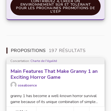
CONTRIBUEZ À CRÉER UN ENVIRONNEMEN
CONTRIBUEZ À CRÉER UN
ENVIRONNEMENT SÛR ET TOLÉRANT
POUR LES PROCHAINES PROMOTIONS DE
L'EEP
PROPOSITIONS
197 RÉSULTATS
Concertation:
Charte de l'égalité
Main Features That Make Granny 1 an
Exciting Horror Game
oseabsence
granny 1 has become a well-known horror survival
game because of its unique combination of simple...