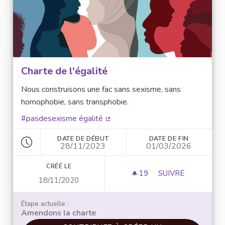
Charte de l'égalité
Nous construisons une fac sans sexisme, sans
homophobie, sans transphobie.
#pasdesexisme égalité
(Lien externe)
DATE DE DÉBUT
DATE DE FIN
28/11/2023
01/03/2026
CRÉÉ LE
19
19 ABONNÉS
SUIVRE
18/11/2020
CHARTE DE L'ÉGA
Étape actuelle :
Amendons la charte