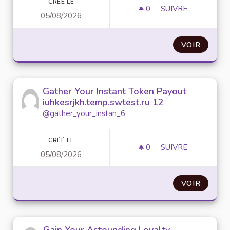
CRÉÉ LE
0
0 ABONNÉ
SUIVRE
05/08/2026
GRAB YOUR SPEC
VOIR
Gather Your Instant Token Payout
iuhkesrjkh.temp.swtest.ru 12
@gather_your_instan_6
CRÉÉ LE
0
0 ABONNÉ
SUIVRE
05/08/2026
GATHER YOUR INS
VOIR
Gain Your Astounding Loyalty