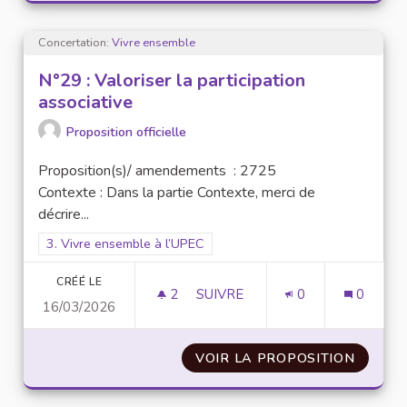
Concertation:
Vivre ensemble
N°29 : Valoriser la participation
associative
Proposition officielle
Proposition(s)/ amendements : 2725
Contexte : Dans la partie Contexte, merci de
décrire...
Filtrer les résultats pour le secteur : 3. Vivre ensemble à l’UP
3. Vivre ensemble à l’UPEC
CRÉÉ LE
2
2 ABONNÉS
SUIVRE
0
0
16/03/2026
N°29 : VALORISER LA PARTICI
VOIR LA PROPOSITION
N°29 :