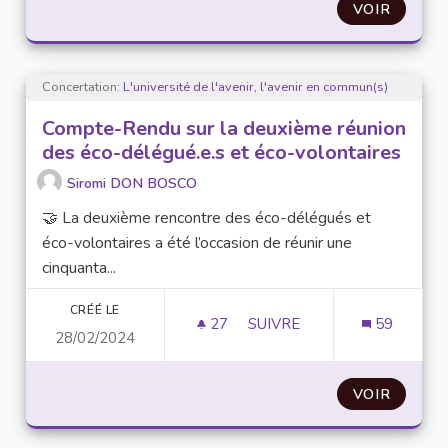
VOIR
Concertation:
L'université de l'avenir, l'avenir en commun(s)
Compte-Rendu sur la deuxième réunion
des éco-délégué.e.s et éco-volontaires
Siromi DON BOSCO
🤝 La deuxième rencontre des éco-délégués et
éco-volontaires a été l’occasion de réunir une
cinquanta...
CRÉÉ LE
27
27 ABONNÉS
SUIVRE
59
28/02/2024
COMPTE-RENDU SUR LA DE
VOIR