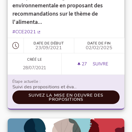
environnementale en proposant des
recommandations sur le thème de
l'alimenta
...
#CCE2021
(Lien externe)
DATE DE DÉBUT
DATE DE FIN
23/09/2021
02/02/2025
CRÉÉ LE
27
27 ABONNÉS
SUIVRE
28/07/2021
L'ALIMENTATION,
Étape actuelle :
Suivi des propositions et évaluation de la Convention
SUIVEZ LA MISE EN OEUVRE DES PROPOSITI
SUIVEZ LA MISE EN OEUVRE DES
PROPOSITIONS