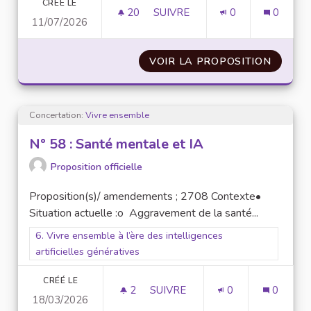
CRÉÉ LE
20
20 ABONNÉS
SUIVRE
0
0
11/07/2026
MAIN FEATURES THAT MAKE G
VOIR LA PROPOSITION
MAIN 
Concertation:
Vivre ensemble
N° 58 : Santé mentale et IA
Proposition officielle
Proposition(s)/ amendements ; 2708 Contexte•
Situation actuelle :o Aggravement de la santé...
Filtrer les résultats pour le secteur : 6. Vivre ensemble à l’ère
6. Vivre ensemble à l’ère des intelligences
artificielles génératives
CRÉÉ LE
2
2 ABONNÉS
SUIVRE
0
0
18/03/2026
N° 58 : SANTÉ MENTALE ET IA