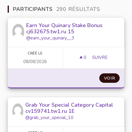
PARTICIPANTS
290 RÉSULTATS
Earn Your Quinary Stake Bonus
cj632675.tw1.ru 15
@earn_your_quinary__3
CRÉÉ LE
0
0 ABONNÉ
SUIVRE
08/08/2026
EARN YOUR QUINA
VOIR
Grab Your Special Category Capital
cv159741.tw1.ru 1E
@grab_your_special_10