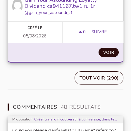
Dividend ca941167.tw1.ru 1r
@gain_your_astoundi_3
CRÉÉ LE
0
0 ABONNÉ
SUIVRE
05/08/2026
GAIN YOUR ASTO
VOIR
TOUT VOIR (290)
COMMENTAIRES
48 RÉSULTATS
Proposition:
Créer un jardin coopératif à l’université, dans les résidences universitaires ou dans les villes d’études
Could you please clarify what "1JJ Game" refers to?