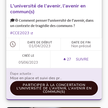
L'université de l'avenir, l'avenir en
commun(s)
🎓♲ Comment penser l'université de l'avenir, dans
un contexte de tragédie des communs ?
#CCE2023
(Lien externe)
DATE DE DÉBUT
DATE DE FIN
01/04/2023
Non précisé
CRÉÉ LE
27
27 ABONNÉS
SUIVRE
05/06/2023
L'UNIVERSITÉ DE 
Étape actuelle :
Mise en place et suivi des propositions
PARTICIPER À LA CONCERTATION L'UNIVERSI
PARTICIPER À LA CONCERTATION
L'UNIVERSITÉ DE L'AVENIR, L'AVENIR EN
COMMUN(S)