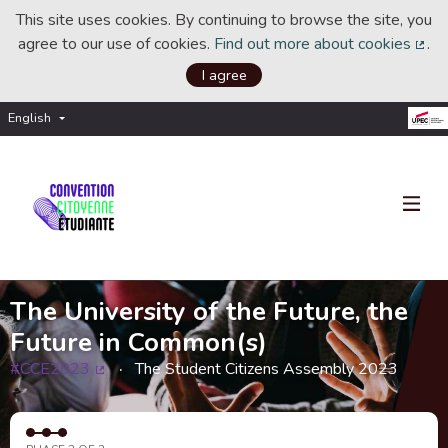
This site uses cookies. By continuing to browse the site, you
agree to our use of cookies.
Find out more about cookies
.
(Ext
I agree
English
Choisir la langue
Choose language
The University of the Future, the
Future in Common(s)
#CCE2023
The Student Citizens Assembly 2023
(External link)