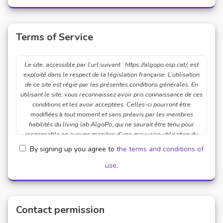
Terms of Service
Le site, accessible par l’url suivant : https://algopo.osp.cat/, est
exploité dans le respect de la législation française. L’utilisation
de ce site est régie par les présentes conditions générales. En
utilisant le site, vous reconnaissez avoir pris connaissance de ces
conditions et les avoir acceptées. Celles-ci pourront être
modifiées à tout moment et sans préavis par les membres
habilités du living lab AlgoPo, qui ne saurait être tenu pour
responsable en aucune manière d’une mauvaise utilisation du
service.ARTICLE 1/ DéfinitionsLe terme Contributeur désigne
By signing up you agree to
the terms and conditions of
tout Utilisateur intervenant sur la plateforme soit pour publier
une Proposition soit pour commenter une Contribution
use
.
accessible sur la plateforme et ayant créé un Espace Personnel
auquel il se connecte par un identifiant et un mot de passe qui lui
sont strictement personnels et confidentiels.L'Espace
Personnel désigne l’interface du site par laquelle le Contributeur
Contact permission
accède à son Compte et à des Contenus spécifiques.Une