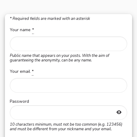
* Required fields are marked with an asterisk
Your name
*
Required field
Public name that appears on your posts. With the aim of
guaranteeing the anonymity, can be any name.
Your email
*
Required field
Password
10 characters minimum, must not be too common (e.g. 123456)
Your password is hidden
and must be different from your nickname and your email.