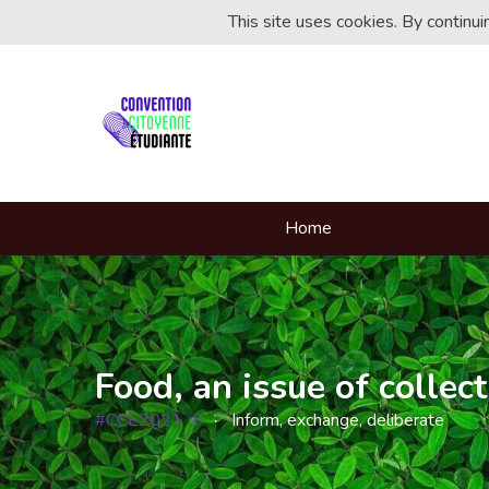
This site uses cookies. By continu
Home
Food, an issue of collect
#CCE2021
Inform, exchange, deliberate
(External link)