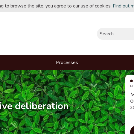
ing to browse the site, you agree to our use of cookies.
Find out 
Search
Processes
P
M
o
ive deliberation
2