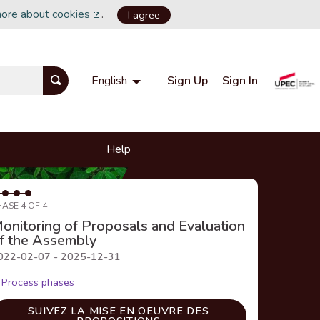
more about cookies
.
I agree
(External link)
Sign Up
Sign In
English
Choisir la langue
Choose language
Help
HASE 4 OF 4
onitoring of Proposals and Evaluation
f the Assembly
022-02-07 - 2025-12-31
Process phases
SUIVEZ LA MISE EN OEUVRE DES