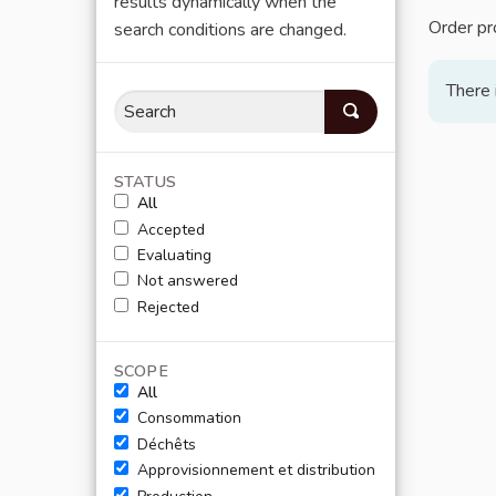
results dynamically when the
Order pr
search conditions are changed.
There 
STATUS
All
Accepted
Evaluating
Not answered
Rejected
SCOPE
All
Consommation
Déchêts
Approvisionnement et distribution