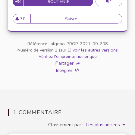
8
SOUTENIR
LA CONSOMMATION D'EAU AU 
La consommatio
1
30
Suivre
La consommation d'eau au sei
30 abonnés
Référence : algopo-PROP-2021-09-208
Numéro de version 1
(sur 1)
voir les autres versions
Vérifiez l'empreinte numérique
Partager
Intégrer
1 COMMENTAIRE
Classement par :
Les plus anciens