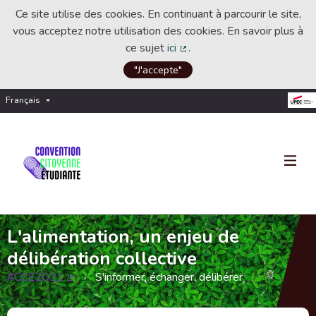
Ce site utilise des cookies. En continuant à parcourir le site,
vous acceptez notre utilisation des cookies. En savoir plus à
ce sujet
ici
.
(Lien externe)
"J'accepte"
Français
Choisir la langue
Choose language
L'alimentation, un enjeu de
délibération collective
#CCE2021
S'informer, échanger, délibérer
(Lien externe)