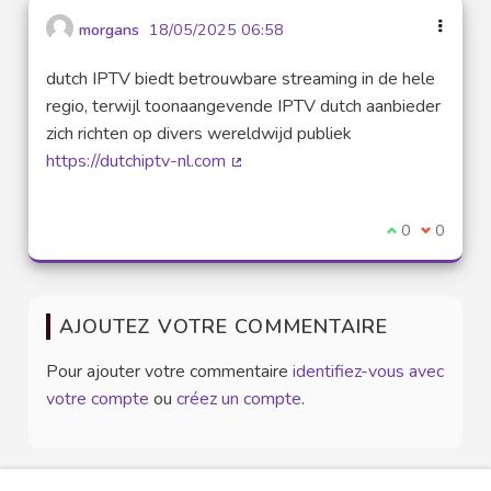
morgans
18/05/2025 06:58
dutch IPTV biedt betrouwbare streaming in de hele
regio, terwijl toonaangevende IPTV dutch aanbieder
zich richten op divers wereldwijd publiek
https://dutchiptv-nl.com
(Lien externe)
Je suis d'acco
0
Je ne sui
0
AJOUTEZ VOTRE COMMENTAIRE
Pour ajouter votre commentaire
identifiez-vous avec
votre compte
ou
créez un compte
.