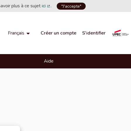
savoir plus à ce sujet
ici
.
"J'accepte"
(Lien externe)
Créer un compte
S'identifier
Français
Choisir la langue
Choose language
Aide