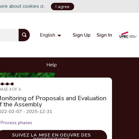
more about cookies
.
I agree
(External link)
Sign Up
Sign In
English
Choisir la langue
Choose language
Help
HASE 4 OF 4
onitoring of Proposals and Evaluation
f the Assembly
022-02-07 - 2025-12-31
Process phases
SUIVEZ LA MISE EN OEUVRE DES