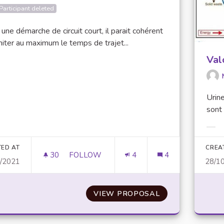
Participant deleted
une démarche de circuit court, il parait cohérent
miter au maximum le temps de trajet...
Val
er results for category:
Urine
sont 
Filt
TED AT
CREA
30
30 FOLLOWERS
FOLLOW
4
4
0/2021
28/1
LIMITER LE TEMPS DE TRAJET DES PRODU
VIEW PROPOSAL
LIMITER LE TEM