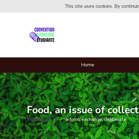
This site uses cookies. By continu
Home
Food, an issue of collect
#CCE2021
Inform, exchange, deliberate
(External link)