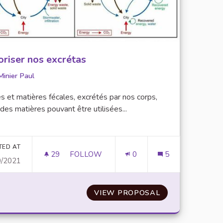
oriser nos excrétas
Minier Paul
s et matières fécales, excrétés par nos corps,
des matières pouvant être utilisées...
er results for category:
TED AT
29
29 FOLLOWERS
FOLLOW
0
5
0/2021
ITS UTILISÉS/BANNIR LES PRODUITS "EXOTIQUES"
VALORISER NOS EXCRÉTAS
PS DE TRAJET DES PRODUITS UTILISÉS/BANNIR LES PROD
VIEW PROPOSAL
VALORISER NOS