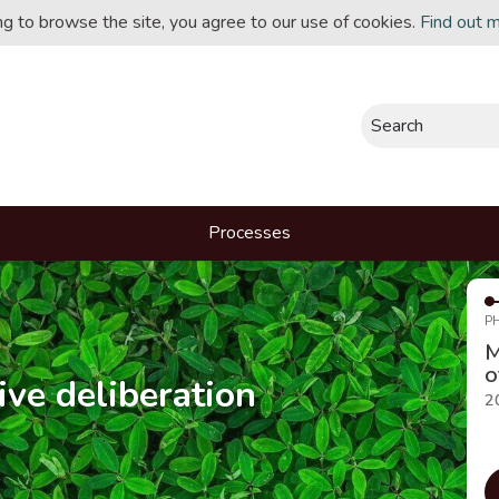
ing to browse the site, you agree to our use of cookies.
Find out 
Search
Processes
P
M
o
ive deliberation
2