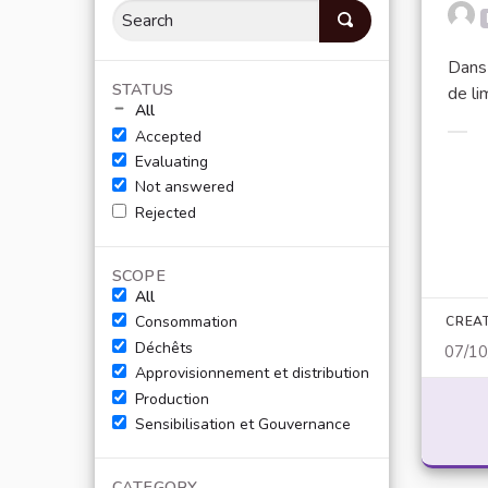
Dans 
STATUS
de li
All
Accepted
Filt
Evaluating
Not answered
Rejected
SCOPE
All
Consommation
CREA
Déchêts
07/1
Approvisionnement et distribution
Production
Sensibilisation et Gouvernance
CATEGORY