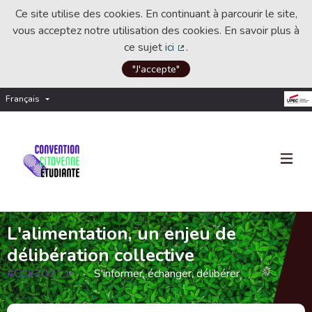
Ce site utilise des cookies. En continuant à parcourir le site,
vous acceptez notre utilisation des cookies. En savoir plus à
ce sujet
ici
.
(Lien externe)
"J'accepte"
Français
Choisir la langue
Choose language
L'alimentation, un enjeu de
délibération collective
#CCE2021
S'informer, échanger, délibérer
(Lien externe)