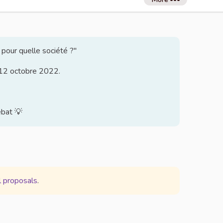
 pour quelle société ?"
u 12 octobre 2022.
ébat 💡
l proposals
.