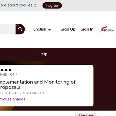
more about cookies
.
I agree
(External link)
Sign Up
Sign In
English
Choisir la langue
Choose language
Help
HASE 4 OF 4
mplementation and Monitoring of
roposals
023-01-01 - 2023-06-30
rocess phases
More