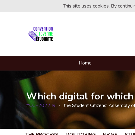
This site uses cookies. By continu
Home
Which digital for which 
#CCE2022
the Student Citizens' Assembly o
(External link)
THE PROCESS
MONITORING
NEWS
STU