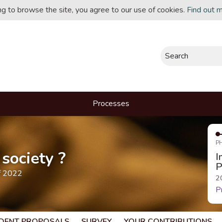
ing to browse the site, you agree to our use of cookies.
Find out 
Search
Processes
P
society ?
I
P
f 2022
2
P
DENT PROPOSALS
SURVEY
YOUR CONTRIBUTIONS