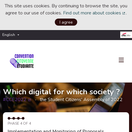
This site uses cookies. By continuing to browse the site, you
agree to our use of cookies.
Find out more about cookies
.
(Ext
I agree
English
Choisir la langue
Choose language
Which digital for which society ?
#CCE2022
the Student Citizens' Assembly of 2022
(External link)
PHASE 4 OF 4
Implementation and Monitoring of Proposals