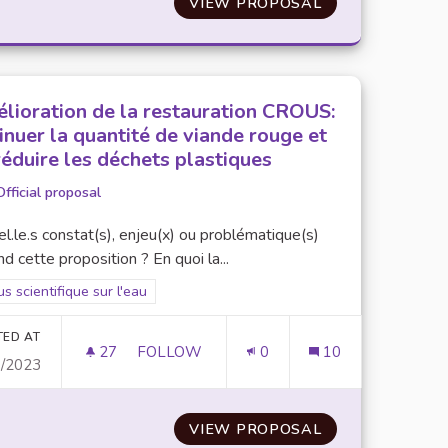
UE
VIEW PROPOSAL
UNIVERSITÉ BL
lioration de la restauration CROUS:
inuer la quantité de viande rouge et
réduire les déchets plastiques
Official proposal
l.le.s constat(s), enjeu(x) ou problématique(s)
d cette proposition ? En quoi la...
er results for scope: Focus scientifique sur l'eau
s scientifique sur l'eau
TED AT
27
27 FOLLOWERS
FOLLOW
0
10
0/2023
AMÉLIORATION DE LA RESTAURATION CRO
S ÉTUDIANT.E.S À L'EAU
VIEW PROPOSAL
AMÉLIORATION 