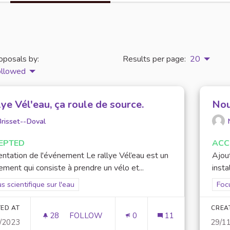
oposals by:
Results per page:
20
ollowed
ye Vél'eau, ça roule de source.
Nou
risset--Doval
EPTED
ACC
ntation de l'événement Le rallye Vél’eau est un
Ajout
ment qui consiste à prendre un vélo et...
insta
er results for scope: Focus scientifique sur l'eau
s scientifique sur l'eau
Filt
Focu
ED AT
CREA
28
28 FOLLOWERS
FOLLOW
0
11
/2023
29/1
RALLYE VÉL'EAU, ÇA ROULE DE SOURCE.