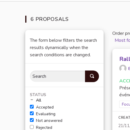
6 PROPOSALS
Order pr
The form below filters the search
Most f
results dynamically when the
search conditions are changed.
Rall
B
ACC
Prése
STATUS
événe
All
Filt
Focu
Accepted
Evaluating
CREAT
Not answered
21/11
Rejected