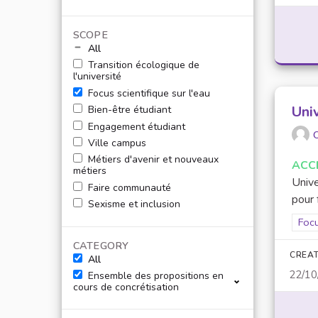
SCOPE
All
Transition écologique de
l'université
Focus scientifique sur l'eau
Uni
Bien-être étudiant
Engagement étudiant
O
Ville campus
Métiers d'avenir et nouveaux
ACC
métiers
Unive
Faire communauté
pour 
Sexisme et inclusion
Filt
Focu
CATEGORY
CREAT
All
22/10
Ensemble des propositions en
cours de concrétisation