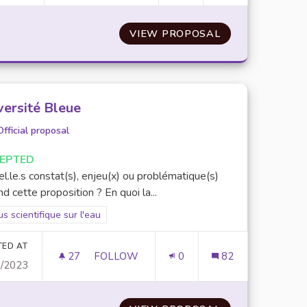
, ÇA ROULE DE SOURCE.
VIEW PROPOSAL
NOUVELLES ARR
versité Bleue
Official proposal
EPTED
l.le.s constat(s), enjeu(x) ou problématique(s)
d cette proposition ? En quoi la...
er results for scope: Focus scientifique sur l'eau
s scientifique sur l'eau
TED AT
27
27 FOLLOWERS
FOLLOW
0
82
0/2023
UNIVERSITÉ BLEUE