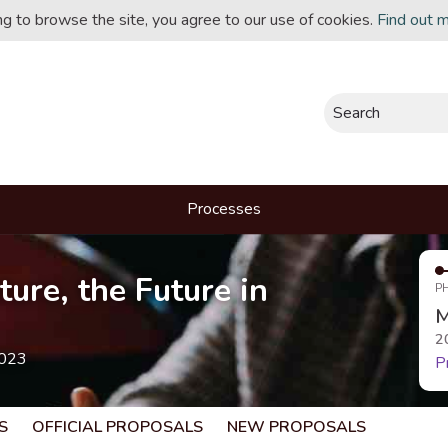
ing to browse the site, you agree to our use of cookies.
Find out 
Search
Processes
ture, the Future in
P
M
2
2023
P
S
OFFICIAL PROPOSALS
NEW PROPOSALS