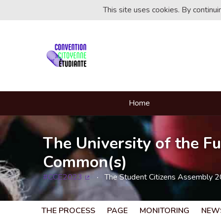
This site uses cookies. By continu
Home
The University of the Fu
Common(s)
#CCE2023
The Student Citizens Assembly 
(External link)
THE PROCESS
PAGE
MONITORING
NEW