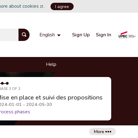
more about cookies
.
I agree
(External link)
Sign Up
Sign In
English
Choisir la langue
Choose language
Help
HASE 3 OF 3
ise en place et suivi des propositions
024-01-01 - 2024-05-30
rocess phases
More