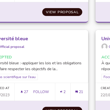
VIEW PROPOSAL
RALLYE VÉL'EAU
versité bleue
Uni
fficial proposal
EPTED
ACC
rsité bleue :-appliquer les lois et les obligations
À que
faire respecter les objectifs de la...
répon
er results for scope: Focus scientifique sur l'eau
s scientifique sur l'eau
Filt
Focu
ED AT
CREA
27
27 FOLLOWERS
FOLLOW
2
21
/2023
22/1
UNIVERSITÉ BLEUE