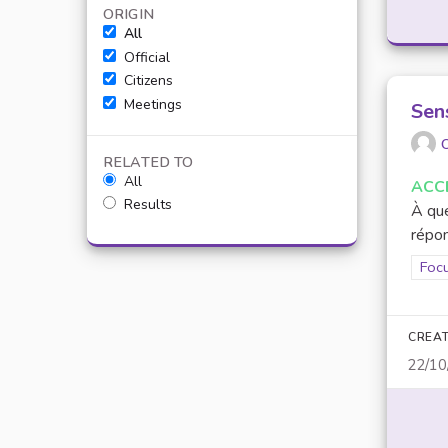
ORIGIN
All
Official
Citizens
Meetings
Sens
O
RELATED TO
All
ACC
Results
À que
répon
Filt
Focu
CREAT
22/10