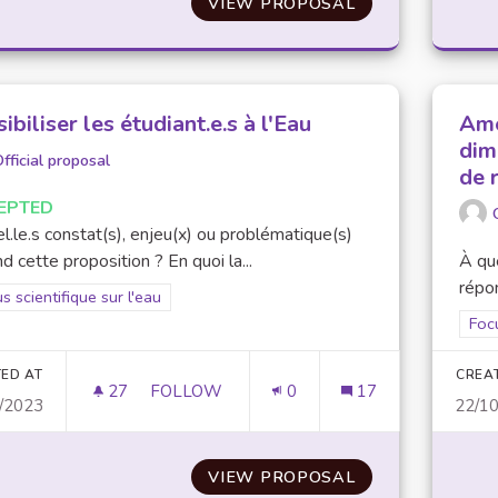
VIEW PROPOSAL
UNIVERSITÉ BLE
ibiliser les étudiant.e.s à l'Eau
Amé
dim
fficial proposal
de 
EPTED
l.le.s constat(s), enjeu(x) ou problématique(s)
d cette proposition ? En quoi la...
À que
répon
er results for scope: Focus scientifique sur l'eau
s scientifique sur l'eau
Filt
Focu
ED AT
CREA
27
27 FOLLOWERS
FOLLOW
0
17
/2023
22/1
SENSIBILISER LES ÉTUDIANT.E.S À L'EAU
VIEW PROPOSAL
SENSIBILISER LE