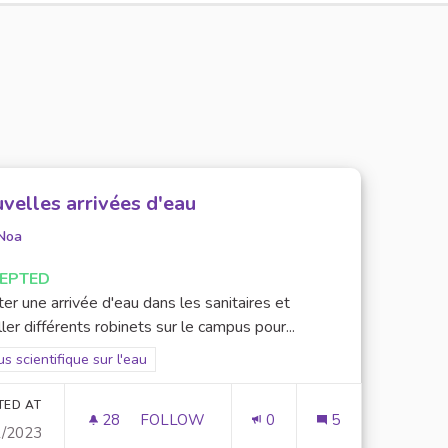
velles arrivées d'eau
Noa
EPTED
er une arrivée d'eau dans les sanitaires et
ller différents robinets sur le campus pour...
er results for scope: Focus scientifique sur l'eau
s scientifique sur l'eau
TED AT
28
28 FOLLOWERS
FOLLOW
0
5
1/2023
NOUVELLES ARRIVÉES D'EAU