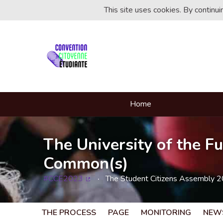
This site uses cookies. By continu
Home
The University of the Fu
Common(s)
#CCE2023
The Student Citizens Assembly 
(External link)
THE PROCESS
PAGE
MONITORING
NEW