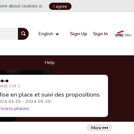
more about cookies
.
I agree
(External link)
Sign Up
Sign In
English
Choisir la langue
Choose language
Help
HASE 3 OF 3
ise en place et suivi des propositions
024-01-01 - 2024-05-30
rocess phases
More