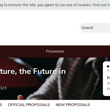
ing to browse the site, you agree to our use of cookies.
Find out 
Search
Processes
ture, the Future in
P
M
2
2023
P
S
OFFICIAL PROPOSALS
NEW PROPOSALS