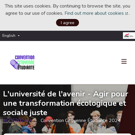
This site uses cookies. By continuing to browse the site, you
agree to our use of cookies.
Find out more about cookies
.
(Ext
I agree
English
Choisir la langue
Choose language
L'université de l'avenir - Agir pour
une transformation écologique et
sociale juste
#CCE2024
Convention Citoyenne Étudiante 2024
(External link)