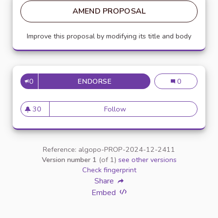
AMEND PROPOSAL
Improve this proposal by modifying its title and body
0
ENDORSE
DÉVELOPPER UN RÉSEAU DES 
Développer un 
0
30
Follow
Développer un réseau des cor
30 followers
Reference: algopo-PROP-2024-12-2411
Version number 1
(of 1)
see other versions
Check fingerprint
Share
Embed