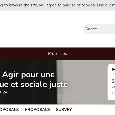
ing to browse the site, you agree to our use of cookies.
Find out 
Search
Processes
- Agir pour une
P
S
e et sociale juste
2
2024
P
OPOSALS
PROPOSALS
SURVEY