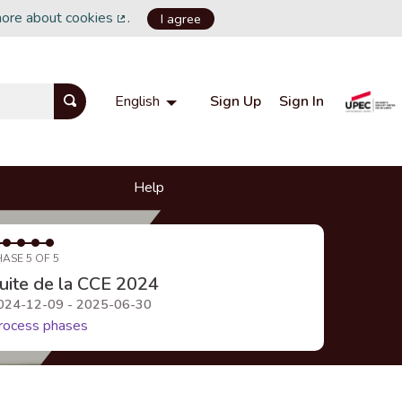
more about cookies
.
I agree
(External link)
Sign Up
Sign In
English
Choisir la langue
Choose language
Help
HASE 5 OF 5
uite de la CCE 2024
024-12-09 - 2025-06-30
rocess phases