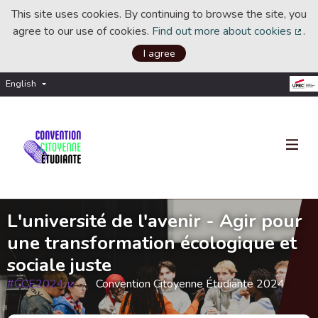
This site uses cookies. By continuing to browse the site, you
agree to our use of cookies.
Find out more about cookies
.
(Ext
I agree
English
Choisir la langue
Choose language
L'université de l'avenir - Agir pour
une transformation écologique et
sociale juste
#CCE2024
Convention Citoyenne Étudiante 2024
(External link)