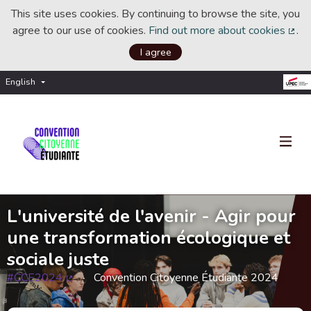
This site uses cookies. By continuing to browse the site, you
agree to our use of cookies.
Find out more about cookies
.
(Ext
I agree
English
Choisir la langue
Choose language
L'université de l'avenir - Agir pour
une transformation écologique et
sociale juste
#CCE2024
Convention Citoyenne Étudiante 2024
(External link)