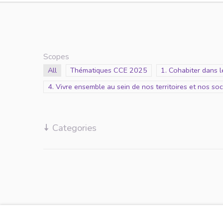
Scopes
Scope
All
Scope
Thématiques CCE 2025
Scope
1. Cohabiter dans 
Scope
4. Vivre ensemble au sein de nos territoires et nos soc
Categories