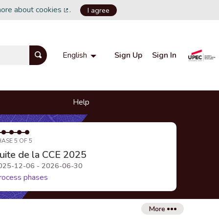
more about cookies
.
I agree
(External link)
Sign Up
Sign In
English
Choisir la langue
Choose language
Help
HASE 5 OF 5
uite de la CCE 2025
025-12-06 - 2026-06-30
rocess phases
More