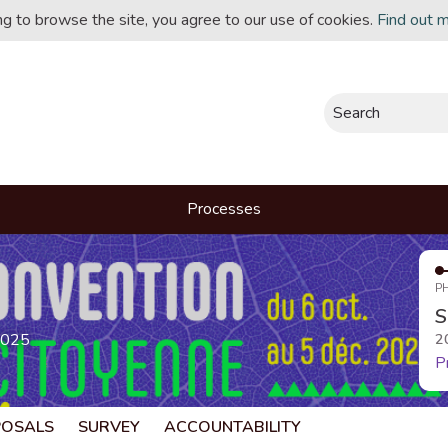
ing to browse the site, you agree to our use of cookies.
Find out 
Search
Processes
P
S
2025
2
P
POSALS
SURVEY
ACCOUNTABILITY