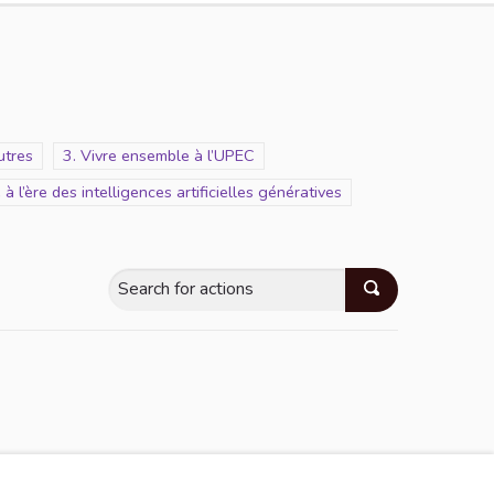
utres
Scope
3. Vivre ensemble à l’UPEC
à l’ère des intelligences artificielles génératives