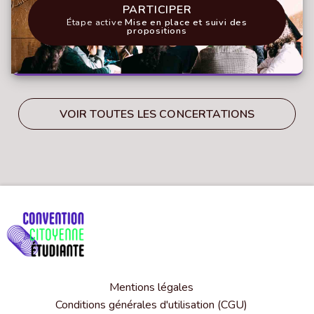
PARTICIPER AU PROCESSUS L'UN
PARTICIPER
Étape active
Mise en place et suivi des
propositions
VOIR TOUTES LES CONCERTATIONS
Mentions légales
Conditions générales d'utilisation (CGU)