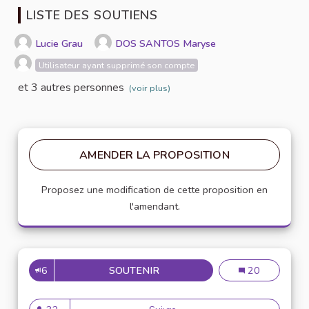
LISTE DES SOUTIENS
Lucie Grau
DOS SANTOS Maryse
Utilisateur ayant supprimé son compte
et 3 autres personnes
(voir plus)
AMENDER LA PROPOSITION
Proposez une modification de cette proposition en
l'amendant.
6
SOUTENIR
VALORISER LES ACTES ÉCOCI
Valoriser les a
20