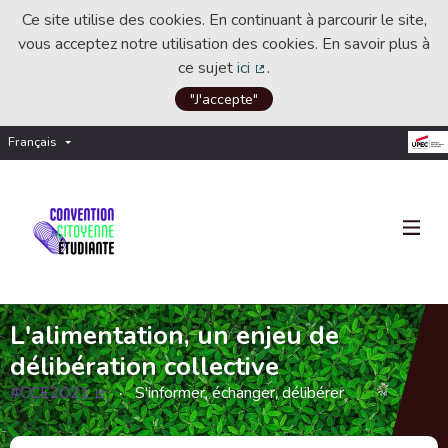
Ce site utilise des cookies. En continuant à parcourir le site,
vous acceptez notre utilisation des cookies. En savoir plus à
ce sujet
ici
.
(Lien externe)
"J'accepte"
Français
Choisir la langue
Choose language
L'alimentation, un enjeu de
délibération collective
#CCE2021
S'informer, échanger, délibérer
(Lien externe)