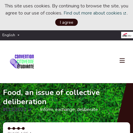
This site uses cookies. By continuing to browse the site, you
agree to our use of cookies.
Find out more about cookies
.
(Ext
I agree
English
Choisir la langue
Choose language
Food, an issue of collective
deliberation
#CCE2021
Inform, exchange, deliberate
(External link)