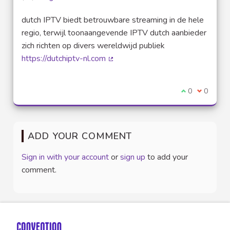
dutch IPTV biedt betrouwbare streaming in de hele
regio, terwijl toonaangevende IPTV dutch aanbieder
zich richten op divers wereldwijd publiek
https://dutchiptv-nl.com
(External link)
I agree with t
0
I disagre
0
ADD YOUR COMMENT
Sign in with your account
or
sign up
to add your
comment.