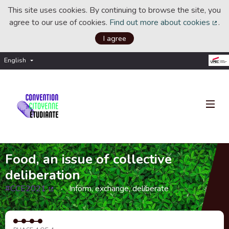
This site uses cookies. By continuing to browse the site, you
agree to our use of cookies.
Find out more about cookies
.
(Ext
I agree
English
Choisir la langue
Choose language
Food, an issue of collective
deliberation
#CCE2021
Inform, exchange, deliberate
(External link)