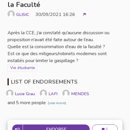
la Faculté
30/09/2021 16:26
GLISIC
Report
Après la CCE, j'ai constaté qu'aucune discussion ou
proposition n'avait été faite autour de l'eau.
Quelle est la consommation d'eau de la faculté ?
Est ce que des mitigeurs/robinets modernes sont
installés pour limiter le gaspillage ?
Filter results for category: Vie étudiante
Vie étudiante
LIST OF ENDORSEMENTS
Lucie Grau
LAFI
MENDES
and 5 more people
(see more)
8
ENDORSE
LA CONSOMMATION D'EAU AU 
La consommatio
1