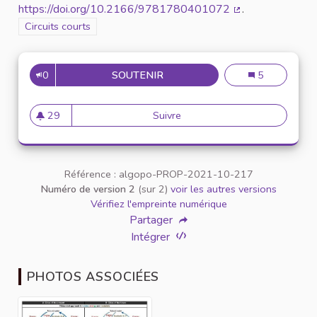
https://doi.org/10.2166/9781780401072
.
(Lien externe)
Filtrer les résultats de la catégorie : Circuits courts
Circuits courts
0
SOUTENIR
VALORISER NOS EXCRÉTAS
Valoriser nos 
5
29
Suivre
Valoriser nos excrétas
29 abonnés
Référence : algopo-PROP-2021-10-217
Numéro de version 2
(sur 2)
voir les autres versions
Vérifiez l'empreinte numérique
Partager
Intégrer
PHOTOS ASSOCIÉES