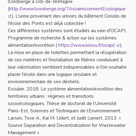
lÔôôberge à Dôl-de-Bretagne
(
http://www.loooberge.org/?AssainissementEcologique
). L'urine provenant des urinoirs du bâtiment Coriolis de
(Lien externe)
l'école des Ponts est déjà collectée !
Ces différentes systèmes sont étudiés au sein d'OCAPI,
Programme de recherche & action sur les systèmes
alimentation/excrétion (
https://www.leesu.fr/ocapi/
).
(Lien ext
La mise en place de toilettes permettant la récupération
de ces matières et l'installation de filières conduisant à
leur valorisation semblent indispensables si l'on souhaite
placer l'école dans une logique circulaire et
environnementale de ses déchets.
Esculier, 2018. Le système alimentation/excrétion des
territoires urbains : régimes et transitions
socioécologiques. Thèse de doctorat de l’Université
Paris-Est. Sciences et Techniques de l’Environnement.
Larsen, Tove A., Kai M. Udert, et Judit Lienert. 2013. «
Source Separation and Decentralization for Wastewater
Management ».