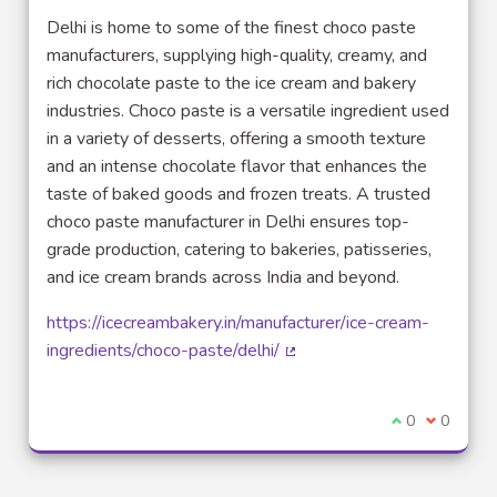
Delhi is home to some of the finest choco paste
manufacturers, supplying high-quality, creamy, and
rich chocolate paste to the ice cream and bakery
industries. Choco paste is a versatile ingredient used
in a variety of desserts, offering a smooth texture
and an intense chocolate flavor that enhances the
taste of baked goods and frozen treats. A trusted
choco paste manufacturer in Delhi ensures top-
grade production, catering to bakeries, patisseries,
and ice cream brands across India and beyond.
https://icecreambakery.in/manufacturer/ice-cream-
ingredients/choco-paste/delhi/
(Lien externe)
Je suis d'acco
0
Je ne sui
0