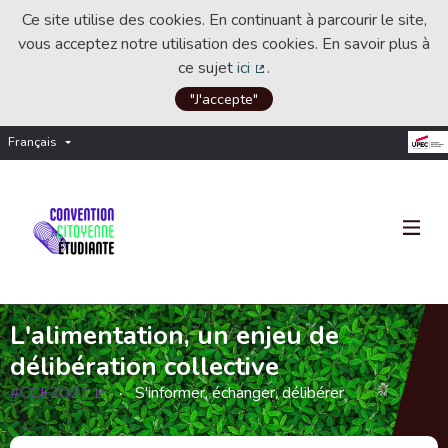
Ce site utilise des cookies. En continuant à parcourir le site,
vous acceptez notre utilisation des cookies. En savoir plus à
ce sujet
ici
.
(Lien externe)
"J'accepte"
Français
Choisir la langue
Choose language
L'alimentation, un enjeu de
délibération collective
#CCE2021
S'informer, échanger, délibérer
(Lien externe)