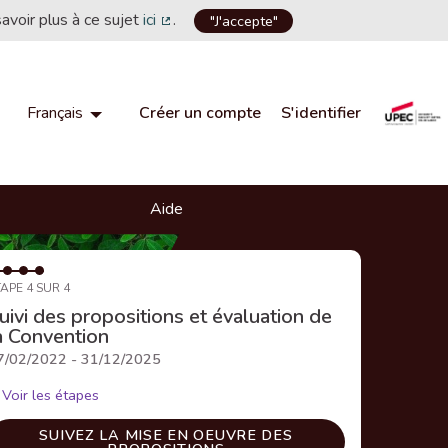
savoir plus à ce sujet
ici
.
"J'accepte"
(Lien externe)
Créer un compte
S'identifier
Français
Choisir la langue
Choose language
Aide
APE 4 SUR 4
uivi des propositions et évaluation de
a Convention
7/02/2022 - 31/12/2025
Voir les étapes
SUIVEZ LA MISE EN OEUVRE DES