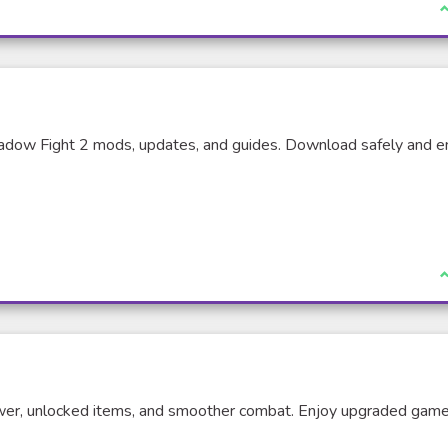
J
hadow Fight 2 mods, updates, and guides. Download safely and e
J
r, unlocked items, and smoother combat. Enjoy upgraded gam