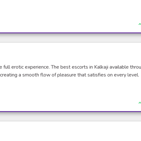
en externe)
J
full erotic experience. The best escorts in Kalkaji available thro
 creating a smooth flow of pleasure that satisfies on every level.
Lien externe)
J