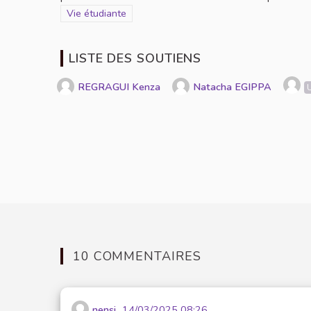
Filtrer les résultats de la catégorie : Vie étudiante
Vie étudiante
LISTE DES SOUTIENS
REGRAGUI Kenza
Natacha EGIPPA
10 COMMENTAIRES
nensi
14/03/2025 08:26