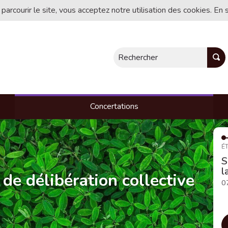
 parcourir le site, vous acceptez notre utilisation des cookies. En 
Rechercher
Concertations
ÉT
S
l
 de délibération collective
0