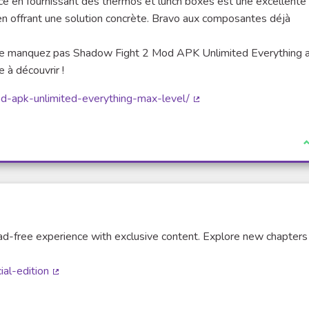
ource en fournissant des thermos et lunch boxes est une excellente
t en offrant une solution concrète. Bravo aux composantes déjà
, ne manquez pas Shadow Fight 2 Mod APK Unlimited Everything 
 à découvrir !
d-apk-unlimited-everything-max-level/
(Lien externe)
J
ad-free experience with exclusive content. Explore new chapters
al-edition
(Lien externe)