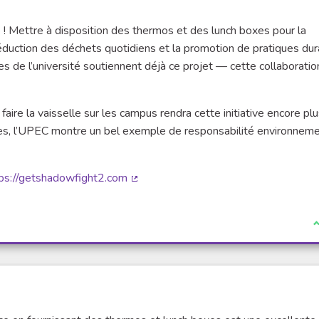
ue ! Mettre à disposition des thermos et des lunch boxes pour la
uction des déchets quotidiens et la promotion de pratiques dur
s de l’université soutiennent déjà ce projet — cette collaboratio
 faire la vaisselle sur les campus rendra cette initiative encore pl
hes, l’UPEC montre un bel exemple de responsabilité environneme
ps://getshadowfight2.com
(Lien externe)
J