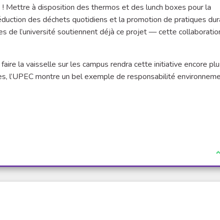
ue ! Mettre à disposition des thermos et des lunch boxes pour la
uction des déchets quotidiens et la promotion de pratiques dur
s de l’université soutiennent déjà ce projet — cette collaboratio
 faire la vaisselle sur les campus rendra cette initiative encore pl
hes, l’UPEC montre un bel exemple de responsabilité environneme
J