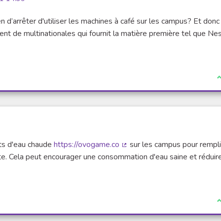
n d’arrêter d'utiliser les machines à café sur les campus? Et donc
ent de multinationales qui fournit la matière première tel que Ne
J
its d'eau chaude
https://ovogame.co
sur les campus pour rempli
(Lien externe)
te. Cela peut encourager une consommation d'eau saine et réduire
J