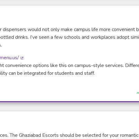
ater dispensers would not only make campus life more convenient 
bottled drinks. I’ve seen a few schools and workplaces adopt simi
.
-menu.us/
(Lien externe)
t convenience options like this on campus-style services. Differ
lity can be integrated for students and staff.
J
ices. The Ghaziabad Escorts should be selected for your romantic