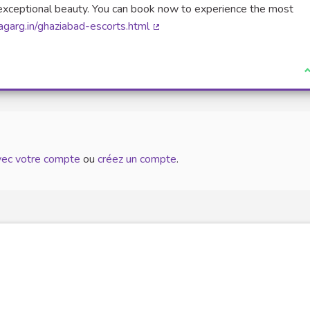
xceptional beauty. You can book now to experience the most
agarg.in/ghaziabad-escorts.html
(Lien externe)
J
avec votre compte
ou
créez un compte
.