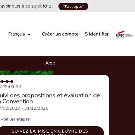
savoir plus à ce sujet
ici
.
"J'accepte"
(Lien externe)
Créer un compte
S'identifier
Français
Choisir la langue
Choose language
Aide
APE 4 SUR 4
uivi des propositions et évaluation de
a Convention
7/02/2022 - 31/12/2025
Voir les étapes
SUIVEZ LA MISE EN OEUVRE DES