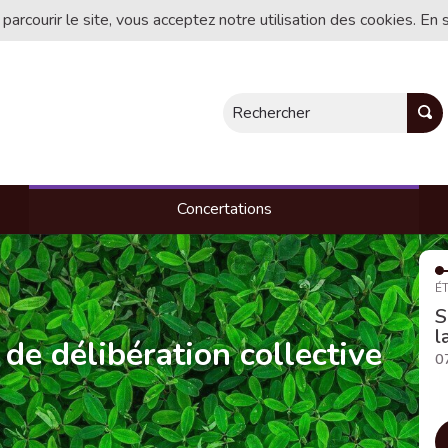
 parcourir le site, vous acceptez notre utilisation des cookies. En 
Rechercher
Concertations
ÉT
S
l
 de délibération collective
0